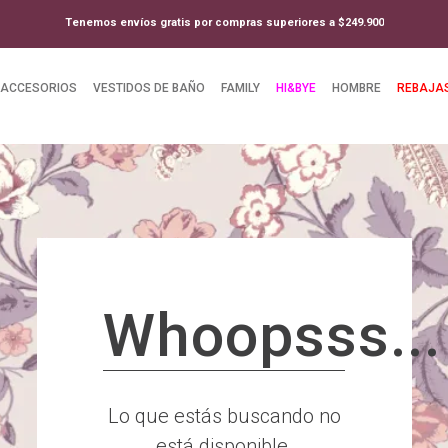
Tenemos envíos gratis por compras superiores a $249.900
ACCESORIOS
VESTIDOS DE BAÑO
FAMILY
HI&BYE
HOMBRE
REBAJA
Whoopsss...
Lo que estás buscando no
está disponible.