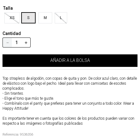
Talla
XS
S
M
L
Cantidad
－
＋
AÑADIR A LA BOLSA
Top strapless de algodón, con copas de quita y pon. De color azul claro, con detalle
de elástico con logo bajo el pecho. Ideal para llevar con camisetas de escotes
complicados.
- Sin tirantes.
- Elige el tono que más te guste.
- Combínalo con el panty que prefieras para tener un conjunto a todo color. Wear a
Happy Attitude!
Es importante tener en cuenta que los colores de los productos pueden variar con
respecto a las imágenes o fotografías publicadas
Referencia
:
9536356