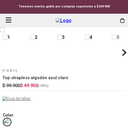
Tenemos envíos gratis por compras superiores a $249.900
HI&BYE
Top strapless algodón azul claro
$
99
.
900
$
49
.
950
(-
50%
)
Guia de tallas
Color
: