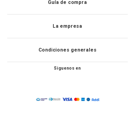
Guía de compra
Direcciones de envio
Envíanos un email
Preguntas frecuentes
La empresa
Historial de pedidos
PQRS
Cuidado de prendas
¿Quiénes somos?
Condiciones generales
Cambios, devoluciones y desistimiento
Editoriales
Tiendas
Siguenos en
Aviso legal
Guía de tallas
Newsletter
Condiciones generales de compra
Política de privacidad
Condiciones generales de promociones