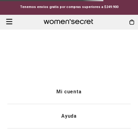
Tenemos envíos gratis por compras superiores a $249.900
-PIJAMA-LARGA-HOMBE-100--ALGODON-SNOOPY-RQUW
Whoopsss...
Lo que estás buscando no está
disponible.
Continuar comprando