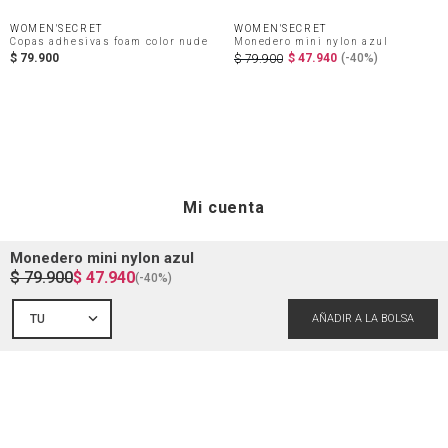
WOMEN'SECRET
WOMEN'SECRET
Copas adhesivas foam color nude
Monedero mini nylon azul
$
79
.
900
$
47
.
940
(-
40%
)
$
79
.
900
Mi cuenta
Monedero mini nylon azul
$
79
.
900
$
47
.
940
Iniciar sesión
(-
40%
)
Ayuda
TU
Registrarme
Atención al cliente
Guía de compra
Direcciones de envio
Envíanos un email
Preguntas frecuentes
La empresa
Historial de pedidos