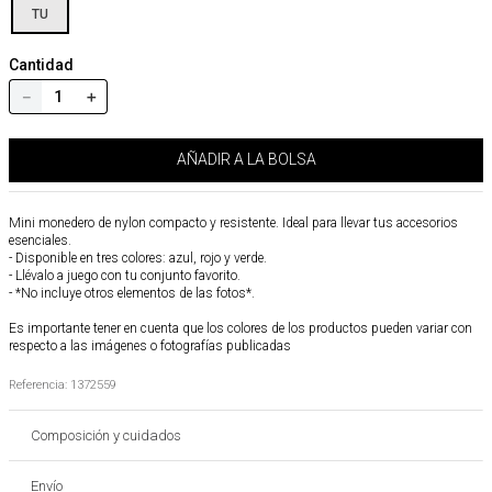
TU
Cantidad
－
＋
AÑADIR A LA BOLSA
Mini monedero de nylon compacto y resistente. Ideal para llevar tus accesorios
esenciales.
- Disponible en tres colores: azul, rojo y verde.
- Llévalo a juego con tu conjunto favorito.
- *No incluye otros elementos de las fotos*.
Es importante tener en cuenta que los colores de los productos pueden variar con
respecto a las imágenes o fotografías publicadas
Referencia
:
1372559
Composición y cuidados
Envío