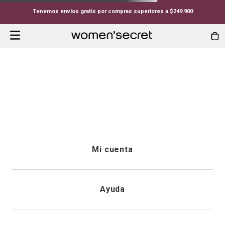
Tenemos envíos gratis por compras superiores a $249.900
TANGAS-TANGA-ENCAJE-Y-TERCIOPELO-BURDEOS-RRRI
Whoopsss...
Lo que estás buscando no está
disponible.
Continuar comprando