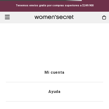
Tenemos envíos gratis por compras superiores a $249.900
PACKS-PACK-7-PANTIES-CULOTTES-ALGODON-PRINT-FLORALES-AZUL-RRS2
Whoopsss...
Lo que estás buscando no está
disponible.
Continuar comprando