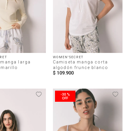
RET
WOMEN'SECRET
 manga larga
Camiseta manga corta
marillo
algodón frunce blanco
$
109
.
900
-
30 %