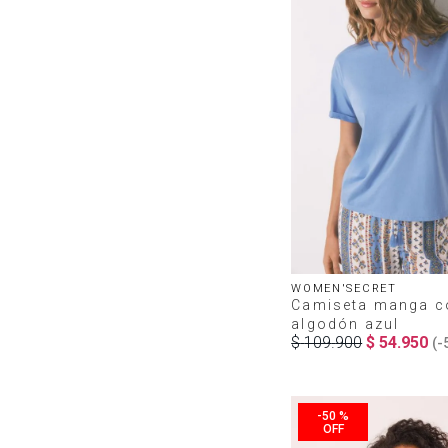
WOMEN'SECRET
Camiseta manga c
algodón azul
$
109
.
900
$
54
.
950
(-
-
50 %