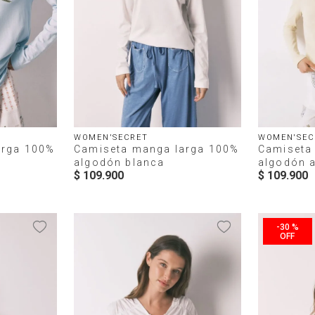
WOMEN'SECRET
WOMEN'SEC
arga 100%
Camiseta manga larga 100%
Camiseta
algodón blanca
algodón a
$
109
.
900
$
109
.
900
-
30 %