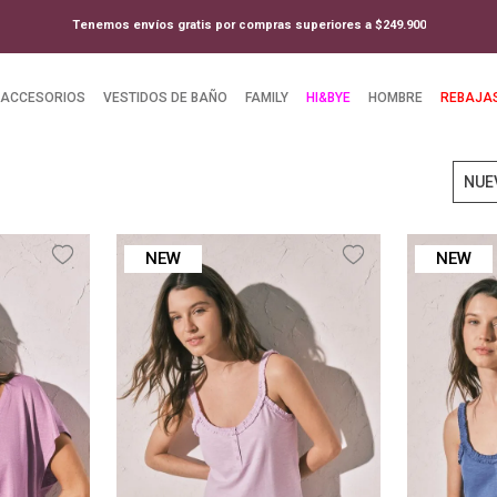
Tenemos envíos gratis por compras superiores a $249.900
ACCESORIOS
VESTIDOS DE BAÑO
FAMILY
HI&BYE
HOMBRE
REBAJA
NUE
NEW
NEW