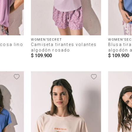
WOMEN'SECRET
WOMEN'SEC
scosa lino
Camiseta tirantes volantes
Blusa tir
algodón rosado
algodón a
$
109
.
900
$
109
.
900