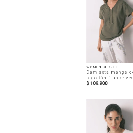
WOMEN'SECRET
Camiseta manga c
algodón frunce ve
$
109
.
900