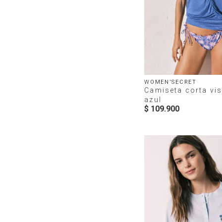
WOMEN'SECRET
Camiseta corta vi
azul
$
109
.
900
P_327329516C.jpg