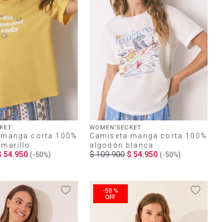
RET
WOMEN'SECRET
 manga corta 100%
Camiseta manga corta 100%
marillo
algodón blanca
$
54
.
950
$
109
.
900
$
54
.
950
(-
50%
)
(-
50%
)
-
50 %