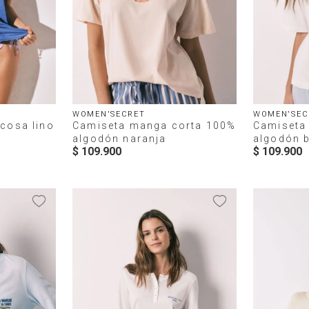
WOMEN'SECRET
WOMEN'SEC
scosa lino
Camiseta manga corta 100%
Camiseta
algodón naranja
algodón 
$
109
.
900
$
109
.
900