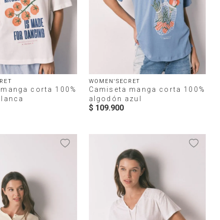
RET
WOMEN'SECRET
 manga corta 100%
Camiseta manga corta 100%
blanca
algodón azul
$
109
.
900