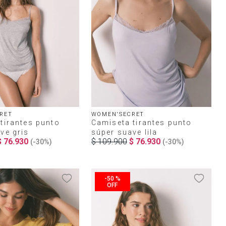
RET
WOMEN'SECRET
tirantes punto
Camiseta tirantes punto
ve gris
súper suave lila
$
76
.
930
$
109
.
900
$
76
.
930
(-
30%
)
(-
30%
)
-
50 %