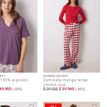
RET
WOMEN'SECRET
 100% algodón
Camiseta manga larga
canalé roja
49
.
950
$
99
.
900
$
59
.
940
(-
50%
)
(-
40%
)
-
60 %