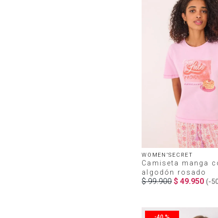
WOMEN'SECRET
Camiseta manga c
algodón rosado
$
99
.
900
$
49
.
950
(-
5
-
40 %