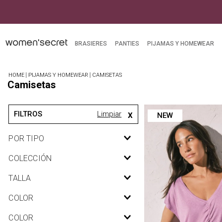
BRASIERES
PANTIES
PIJAMAS Y HOMEWEAR
PIJAMAS Y HOMEWEAR
CAMISETAS
Camisetas
PIJAMAS Y HOMEWEAR
NEW
POR TIPO
Camisetas
COLECCIÓN
Universal
TALLA
Mix & Match
XS
COLOR
S
P_766315812C.jpg
COLOR
M