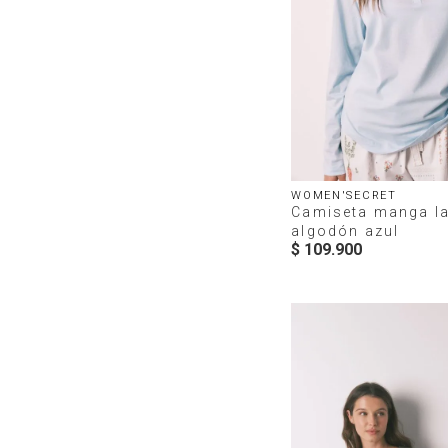
WOMEN'SECRET
Camiseta manga l
algodón azul
$
109
.
900