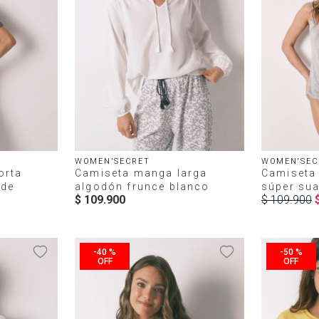
WOMEN'SECRET
WOMEN'SEC
orta
Camiseta manga larga
Camiseta 
rde
algodón frunce blanco
súper sua
$
109
.
900
$
109
.
900
-
40 %
-
50 %