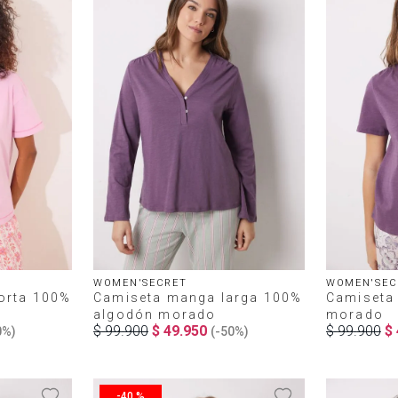
WOMEN'SECRET
WOMEN'SEC
orta 100%
Camiseta manga larga 100%
Camiseta
algodón morado
morado
$
99
.
900
$
49
.
950
$
99
.
900
$
0%
)
(-
50%
)
-
40 %