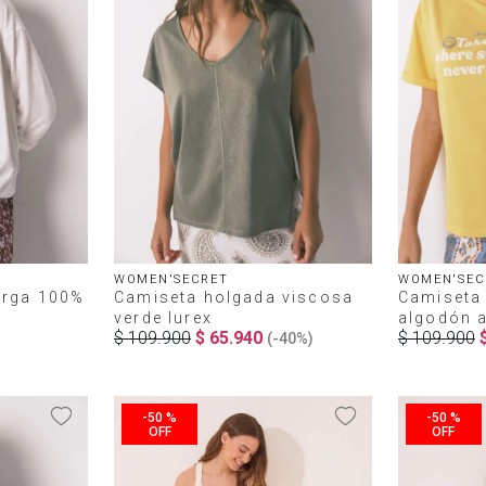
WOMEN'SECRET
WOMEN'SEC
arga 100%
Camiseta holgada viscosa
Camiseta
verde lurex
algodón a
$
109
.
900
$
65
.
940
$
109
.
900
(-
40%
)
-
50 %
-
50 %