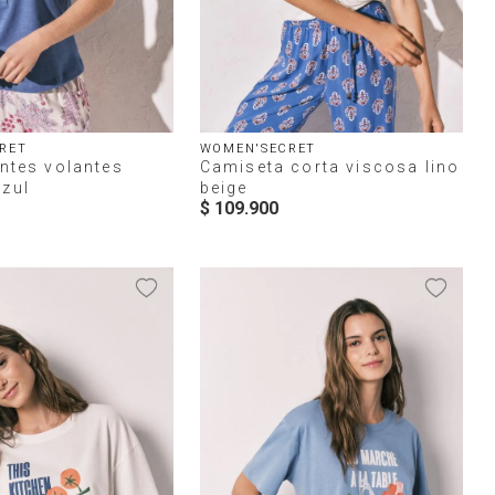
RET
WOMEN'SECRET
antes volantes
Camiseta corta viscosa lino
zul
beige
$
109
.
900