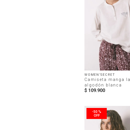
WOMEN'SECRET
Camiseta manga l
algodón blanca
$
109
.
900
-
50 %