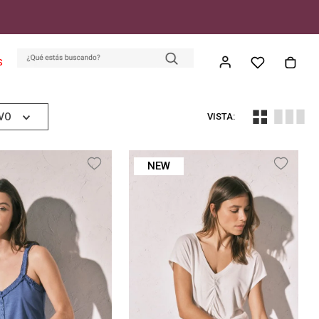
S
VO
NEW