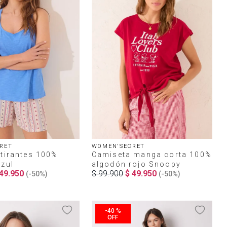
RET
WOMEN'SECRET
tirantes 100%
Camiseta manga corta 100%
zul
algodón rojo Snoopy
49
.
950
$
99
.
900
$
49
.
950
(-
50%
)
(-
50%
)
-
40 %