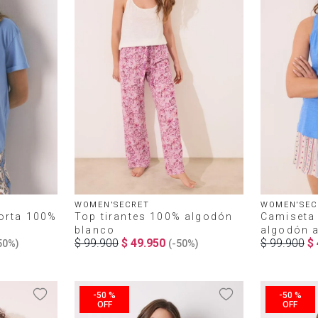
WOMEN'SECRET
WOMEN'SEC
orta 100%
Top tirantes 100% algodón
Camiseta 
blanco
algodón a
$
99
.
900
$
49
.
950
$
99
.
900
$
50%
)
(-
50%
)
-
50 %
-
50 %