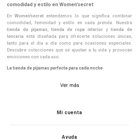
comodidad y estilo en Women'secret
En
Women'secret
entendemos lo que significa combinar
comodidad, feminidad y estilo en cada prenda. Nuestra
tienda de pijamas
,
tienda de ropa interior
y
tienda de
lencería
está diseñada para ofrecerte soluciones únicas,
tanto para el día a día como para ocasiones especiales.
Descubre colecciones que se ajustan a tu vida y provocan
emociones con cada uso.
La tienda de pijamas perfecta para cada noche
Renueva tus momentos de descanso con nuestras increíbles
Ver más
colecciones de
pijamas
. Desde estilos frescos y divertidos
hasta opciones cálidas y acogedoras, tenemos lo que
necesitas para disfrutar tus noches con total comodidad.
Tienda de ropa interior: Básicos esenciales y lencería de
Mi cuenta
ensueño
En nuestra
tienda de ropa interior
, cada prenda está pensada
Iniciar sesión
para hacerte sentir única y segura. Explora opciones como:
Ayuda