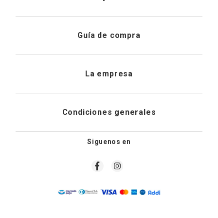
Brasieres
: Diseños que combinan soporte, estilo y
Registrarme
feminidad.
Atención al cliente
Panties
: El ajuste perfecto para tu comodidad diaria.
Guía de compra
Direcciones de envio
Si buscas prendas que resalten tu esencia, nuestra
tienda de
Envíanos un email
lencería
te ofrece opciones sofisticadas y delicadas, ideales
Preguntas frecuentes
para cualquier ocasión.
La empresa
Historial de pedidos
PQRS
Trajes de Baño: Estilo y Confianza en Cada Temporada
Cuidado de prendas
¿Quiénes somos?
La colección de
trajes de baño
está diseñada para hacerte
Condiciones generales
Cambios, devoluciones y desistimiento
brillar en la playa o la piscina. Encuentra bikinis, enterizos y
Editoriales
accesorios que se adaptan a tu estilo y realzan tu figura.
Tiendas
Siguenos en
Pijamas y Pantuflas para Hombre
Aviso legal
Guía de tallas
Newsletter
No solo pensamos en ti, también contamos con
pijamas y
Condiciones generales de compra
pantuflas para hombre
, una selección que combina
comodidad y calidad para que disfruten del máximo confort
en casa. Además, si buscas los mejores precios, no te
Política de privacidad
pierdas nuestras
ofertas
con descuentos exclusivos.