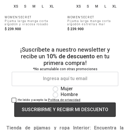
XS
S
M
L
XL
XS
S
M
L
XL
WOMEN'SECRET
WOMEN'SECRET
Pijama larga manga corta
Pijama larga manga corta
algodón y viscosa rosado
algodón estrellas mar
$
239
.
900
$
239
.
900
¡Suscríbete a nuestro newsletter y
recibe un
10% de descuento
en tu
primera compra!
*No acumulable con otras promociones
Mujer
Hombre
He leído y acepto la
Política de privacidad
SUSCRIBIRME Y RECIBIR MI DESCUENTO
Tienda de pijamas y ropa Interior: Encuentra la