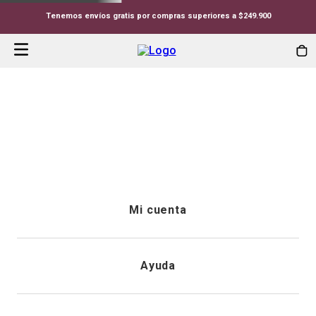
Tenemos envíos gratis por compras superiores a $249.900
Mi cuenta
Iniciar sesión
Ayuda
Registrarme
Atención al cliente