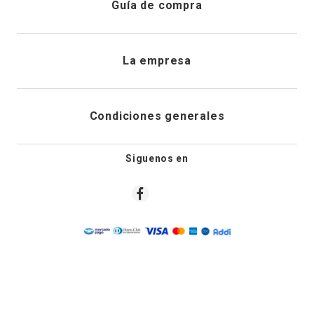
Guía de compra
Direcciones de envio
Envíanos un email
Preguntas frecuentes
La empresa
Historial de pedidos
PQRS
Cuidado de prendas
¿Quiénes somos?
Condiciones generales
Cambios, devoluciones y desistimiento
Editoriales
Tiendas
Siguenos en
Aviso legal
Guía de tallas
Newsletter
Condiciones generales de compra
Política de privacidad
Condiciones generales de promociones