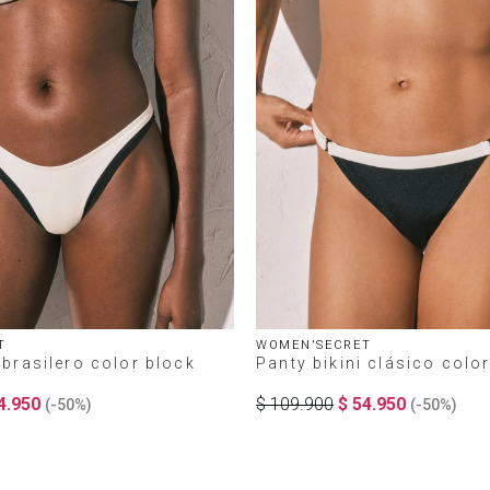
T
WOMEN'SECRET
 brasilero color block
Panty bikini clásico colo
4
.
950
$
109
.
900
$
54
.
950
(-
50%
)
(-
50%
)