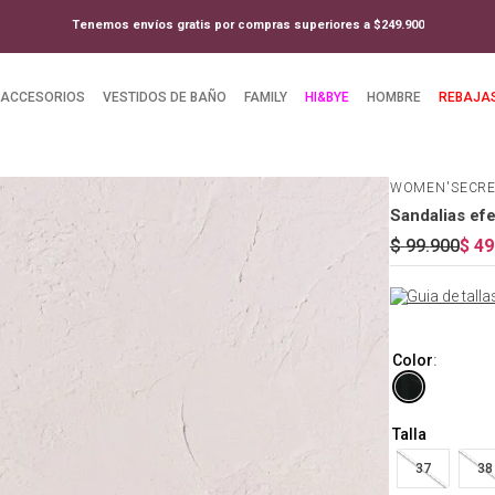
Tenemos envíos gratis por compras superiores a $249.900
ACCESORIOS
VESTIDOS DE BAÑO
FAMILY
HI&BYE
HOMBRE
REBAJA
WOMEN'SECR
Sandalias ef
$
99
.
900
$
49
Guia de talla
Color
:
Talla
37
38