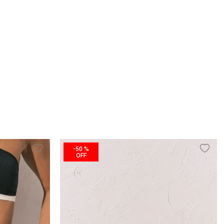
-
50 %