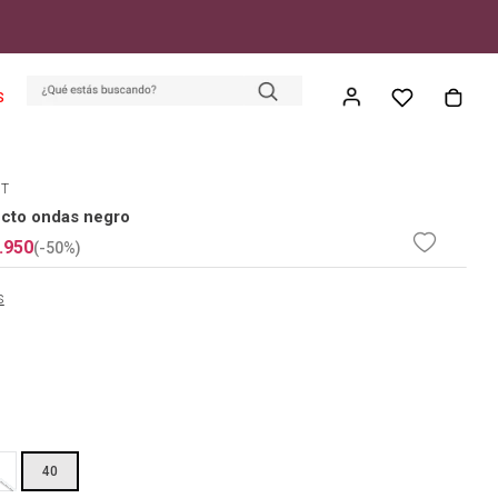
S
ET
ecto ondas negro
.
950
(-
50%
)
s
40