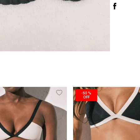
-
50 %