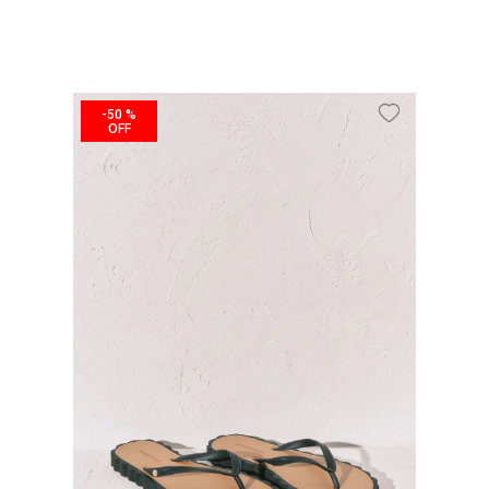
-
50 %