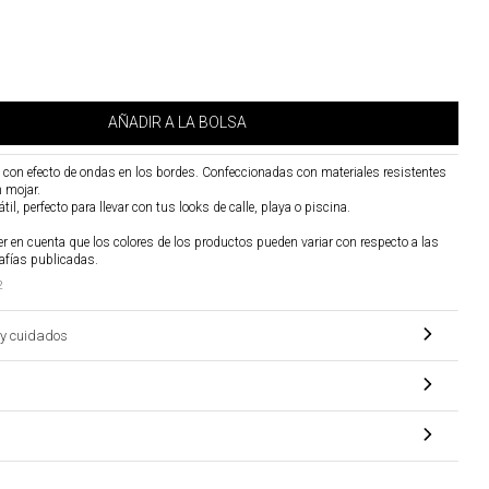
AÑADIR A LA BOLSA
 con efecto de ondas en los bordes. Confeccionadas con materiales resistentes
 mojar.
il, perfecto para llevar con tus looks de calle, playa o piscina.
r en cuenta que los colores de los productos pueden variar con respecto a las
afías publicadas.
2
y cuidados