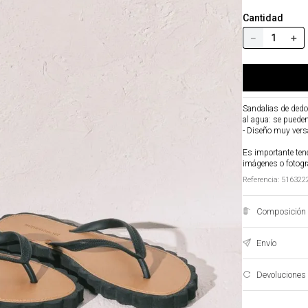
Cantidad
－
＋
Sandalias de dedo
al agua: se pueden
- Diseño muy versát
Es importante tene
imágenes o fotogr
Referencia
:
516322
Composición 
Envío
Devoluciones