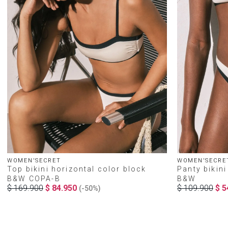
WOMEN'SECRET
WOMEN'SECRE
Top bikini horizontal color block
Panty bikini
B&W COPA-B
B&W
$
169
.
900
$
84
.
950
$
109
.
900
$
5
(-
50%
)