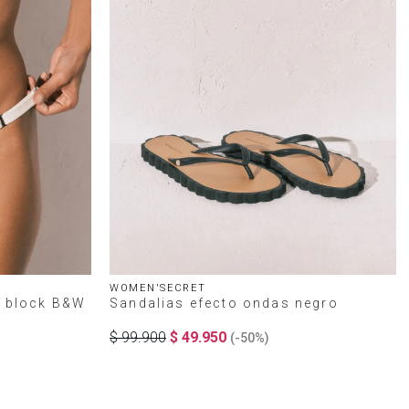
WOMEN'SECRET
r block B&W
Sandalias efecto ondas negro
$
99
.
900
$
49
.
950
(-
50%
)