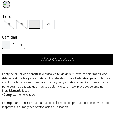
Talla
S
M
L
XL
Cantidad
－
＋
AÑADIR A LA BOLSA
Panty de bikini, con cobertura clásica, en tejido de sutil textura color marfil, con
detalle de doble tira para anudar en los laterales. Una silueta ideal, para brillar bajo
el sol, que te hará sentir guapa, cómoda y sexy a todas horas. Combínalo con la
parte de arriba a juego que más te gusten y crea un look playero o de piscina
increíblemente ideal.
- Completamente forrado.
Es importante tener en cuenta que los colores de los productos pueden variar con
respecto a las imágenes o fotografías publicadas