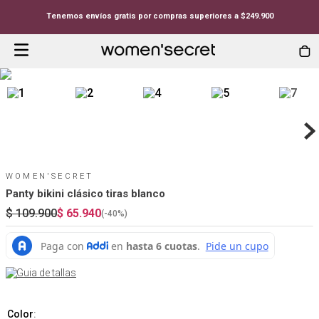
Tenemos envíos gratis por compras superiores a $249.900
WOMEN'SECRET
Panty bikini clásico tiras blanco
$
109
.
900
$
65
.
940
(-
40%
)
Guia de tallas
Color
: