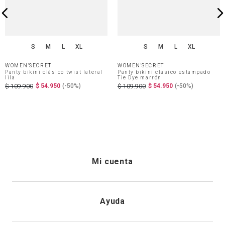
S
M
L
XL
S
M
L
XL
WOMEN'SECRET
WOMEN'SECRET
Panty bikini clásico twist lateral
Panty bikini clásico estampado
lila
Tie Dye marrón
$
54
.
950
(-
50%
)
$
54
.
950
(-
50%
)
$
109
.
900
$
109
.
900
Mi cuenta
Iniciar sesión
Ayuda
Registrarme