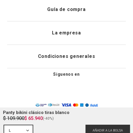
Atención al cliente
Guía de compra
Direcciones de envio
Envíanos un email
Preguntas frecuentes
La empresa
Historial de pedidos
PQRS
Cuidado de prendas
¿Quiénes somos?
Condiciones generales
Cambios, devoluciones y desistimiento
Editoriales
Tiendas
Siguenos en
Aviso legal
Guía de tallas
Newsletter
Condiciones generales de compra
Política de privacidad
Panty bikini clásico tiras blanco
$
109
.
900
$
65
.
940
(-
40%
)
Condiciones generales de promociones
L