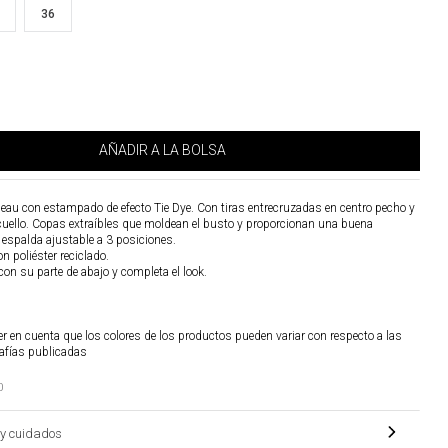
36
AÑADIR A LA BOLSA
deau con estampado de efecto Tie Dye. Con tiras entrecruzadas en centro pecho y
 cuello. Copas extraíbles que moldean el busto y proporcionan una buena
n espalda ajustable a 3 posiciones.
n poliéster reciclado.
 con su parte de abajo y completa el look.
r en cuenta que los colores de los productos pueden variar con respecto a las
afías publicadas
0
y cuidados