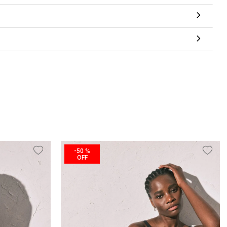
-
50 %