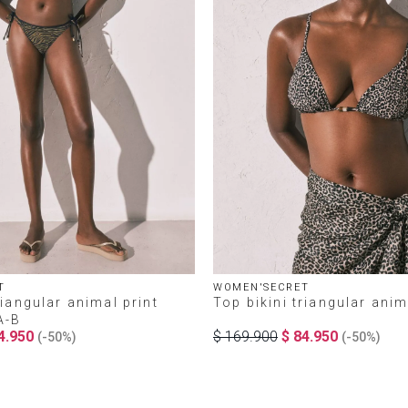
T
WOMEN'SECRET
riangular animal print
Top bikini triangular anim
A-B
4
.
950
$
169
.
900
$
84
.
950
(-
50%
)
(-
50%
)