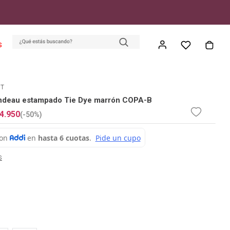
S
ET
andeau estampado Tie Dye marrón COPA-B
4
.
950
(-
50%
)
s