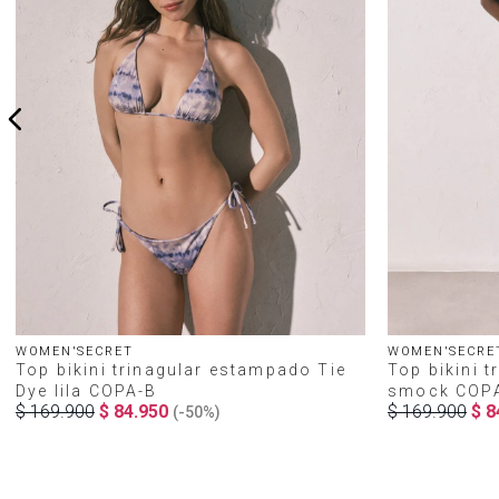
WOMEN'SECRET
WOMEN'SECRE
Top bikini trinagular estampado Tie
Top bikini t
Dye lila COPA-B
smock COP
$
169
.
900
$
84
.
950
$
169
.
900
$
8
(-
50%
)