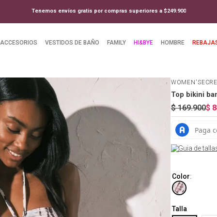
Tenemos envíos gratis por compras superiores a $249.900
ACCESORIOS
VESTIDOS DE BAÑO
FAMILY
HI&BYE
HOMBRE
REBAJA
WOMEN'SECR
Top bikini b
$
169
.
900
$
8
Guia de talla
Color
:
Talla