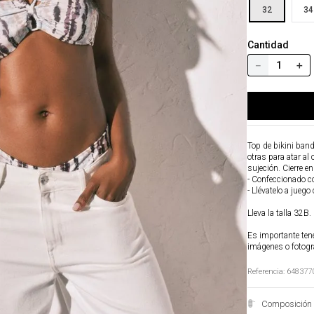
32
34
Cantidad
－
＋
Top de bikini ban
otras para atar al
sujeción. Cierre e
- Confeccionado co
- Llévatelo a juego
Lleva la talla 32B.
Es importante tene
imágenes o fotogr
Referencia
:
648377
Composición 