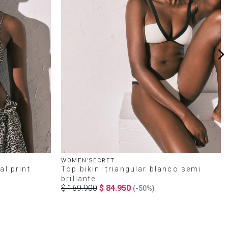
WOMEN'SECRET
al print
Top bikini triangular blanco semi
brillante
$
169
.
900
$
84
.
950
(-
50%
)