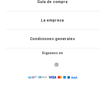
Guía de compra
Direcciones de envio
Envíanos un email
Preguntas frecuentes
La empresa
Historial de pedidos
PQRS
Cuidado de prendas
¿Quiénes somos?
Condiciones generales
Cambios, devoluciones y desistimiento
Editoriales
Tiendas
Siguenos en
Aviso legal
Guía de tallas
Newsletter
Condiciones generales de compra
Política de privacidad
Condiciones generales de promociones