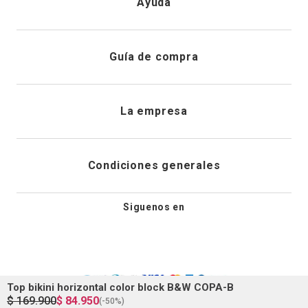
Ayuda
Registrarme
Atención al cliente
Guía de compra
Direcciones de envio
Envíanos un email
Preguntas frecuentes
La empresa
Historial de pedidos
PQRS
Cuidado de prendas
¿Quiénes somos?
Condiciones generales
Cambios, devoluciones y desistimiento
Editoriales
Tiendas
Siguenos en
Aviso legal
Guía de tallas
Newsletter
Condiciones generales de compra
Top bikini horizontal color block B&W COPA-B
Política de privacidad
$
169
.
900
$
84
.
950
(-
50%
)