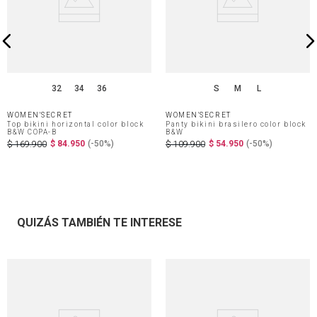
32
34
36
S
M
L
WOMEN'SECRET
WOMEN'SECRET
Top bikini horizontal color block
Panty bikini brasilero color block
B&W COPA-B
B&W
$
84
.
950
(-
50%
)
$
54
.
950
(-
50%
)
$
169
.
900
$
109
.
900
QUIZÁS TAMBIÉN TE INTERESE