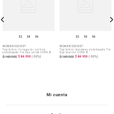
32
34
36
32
34
36
WOMEN'SECRET
WOMEN'SECRET
Top bikini trinagular cortina
Top bikini bandeau estampado Tie
estampado Tie Dye verde COPA-B
Dye marrón COPA-B
$
84
.
950
(-
50%
)
$
84
.
950
(-
50%
)
$
169
.
900
$
169
.
900
Mi cuenta
Iniciar sesión