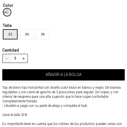
Color
:
Talla
32
34
36
Cantidad
－
＋
AÑADIR A LA BOLSA
Top de bikini tipo horizontal con diseño color block en blanco y negro. De tirantes
regulables y con cierre de gancho de 3 posiciones para regular. Sin copas y con
interior de neopreno para una alta sujeción que lo hace súper confortable.
Completamente forrado.
- Llévatelo a juego con su parte de abajo y completa el look.
Lleva la talla 32B.
Es importante tener en cuenta que los colores de los productos pueden variar con