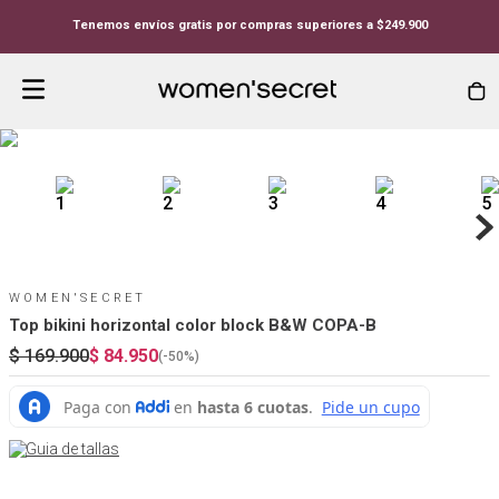
Tenemos envíos gratis por compras superiores a $249.900
WOMEN'SECRET
Top bikini horizontal color block B&W COPA-B
$
169
.
900
$
84
.
950
(-
50%
)
Guia de tallas