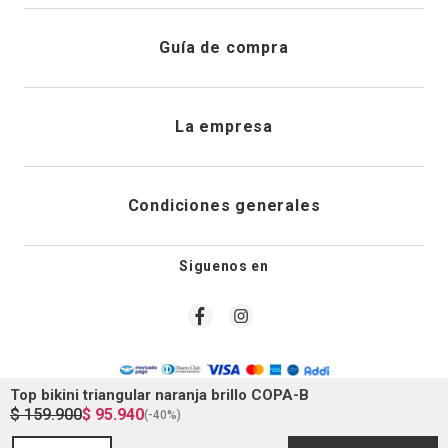
Registrarme
Atención al cliente
Guía de compra
Direcciones de envio
Envíanos un email
Preguntas frecuentes
La empresa
Historial de pedidos
PQRS
Cuidado de prendas
¿Quiénes somos?
Condiciones generales
Cambios, devoluciones y desistimiento
Editoriales
Tiendas
Siguenos en
Aviso legal
Guía de tallas
Newsletter
Condiciones generales de compra
Política de privacidad
Top bikini triangular naranja brillo COPA-B
$
159
.
900
$
95
.
940
(-
40%
)
Condiciones generales de promociones