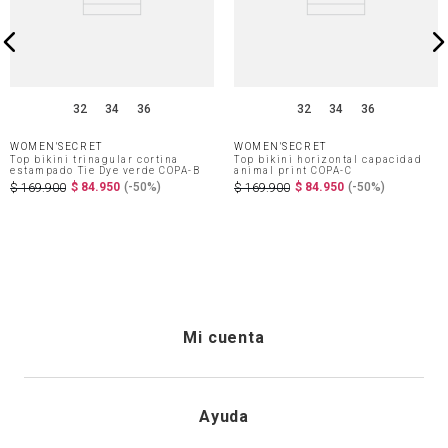
32
34
36
32
34
36
WOMEN'SECRET
WOMEN'SECRET
Top bikini trinagular cortina
Top bikini horizontal capacidad
estampado Tie Dye verde COPA-B
animal print COPA-C
$
84
.
950
(-
50%
)
$
84
.
950
(-
50%
)
$
169
.
900
$
169
.
900
Mi cuenta
Iniciar sesión
Ayuda