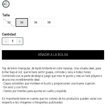
Talla
32
34
36
38
Cantidad
－
＋
AÑADIR A LA BOLSA
Top de bikini triangular, de tejido brillante en color naranja. Una silueta ideal, para
brillar bajo el sol, que te hará sentir guapa, cómoda y sexy a todas horas.
Combínalo con la parte de abajo a juego que más te guste y crea un look playero o
de piscina increíblemente ideal.
- Copas extraíbles que moldean el busto y proporcionan una buena sujeción.
- Sin aros y con forro.
- Cierres por tirantes para ajustar en cuello y espalda.
Es importante tener en cuenta que los colores de los productos pueden variar con
respecto a las imágenes o fotografías publicadas