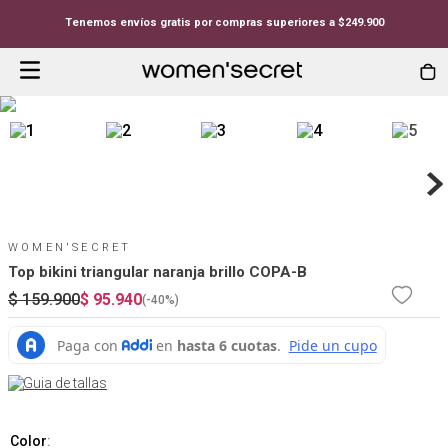
Tenemos envíos gratis por compras superiores a $249.900
WOMEN'SECRET
Top bikini triangular naranja brillo COPA-B
$
159
.
900
$
95
.
940
(-
40%
)
Guia de tallas
Color
: