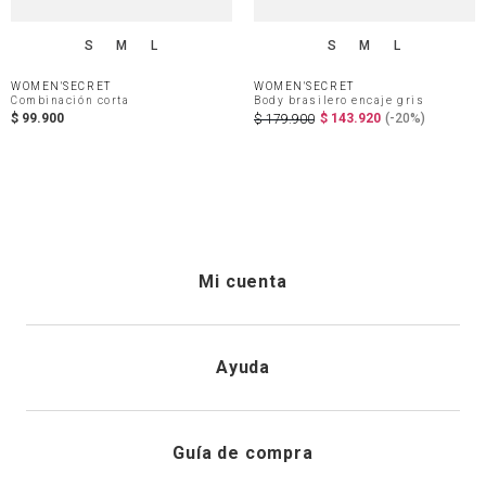
S
M
L
S
M
L
WOMEN'SECRET
WOMEN'SECRET
Combinación corta
Body brasilero encaje gris
$
99
.
900
$
143
.
920
(-
20%
)
$
179
.
900
Mi cuenta
Iniciar sesión
Ayuda
Registrarme
Atención al cliente
Guía de compra
Direcciones de envio