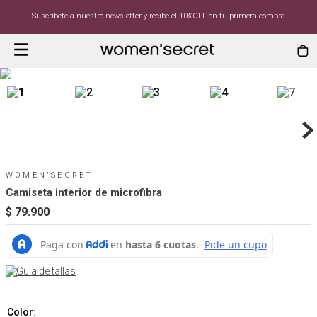
Suscríbete a nuestro newsletter y recibe el 10%OFF en tu primera compra
WOMEN'SECRET
Camiseta interior de microfibra
$
79
.
900
Guia de tallas
Color
: