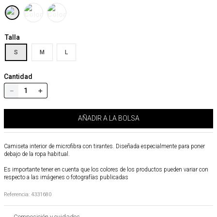
Talla
S
M
L
Cantidad
－
＋
AÑADIR A LA BOLSA
Camiseta interior de microfibra con tirantes. Diseñada especialmente para poner
debajo de la ropa habitual.
Es importante tener en cuenta que los colores de los productos pueden variar con
respecto a las imágenes o fotografías publicadas
Referencia
:
4331680
Composición y cuidados