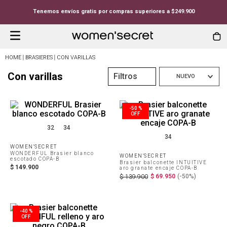
Tenemos envíos gratis por compras superiores a $249.900
BRASIERES
CON VARILLAS
Con varillas
Filtros
NUEVO
-
50 %
32
34
34
WOMEN'SECRET
WONDERFUL Brasier blanco
WOMEN'SECRET
escotado COPA-B
Brasier balconette INTUITIVE
$
149
.
900
aro granate encaje COPA-B
$
69
.
950
(-
50%
)
$
139
.
900
-
40 %