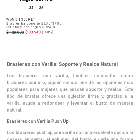
34
36
WOMEN'SECRET
Brasier balconette BEAUTIFUL
relleno y aro negro COPA-B
$
83
.
940
(-
40%
)
$
139
.
900
Brasieres con Varilla: Soporte y Realce Natural
Los
brasieres con varilla
, también conocidos como
brasieres con aro
, siguen siendo una de las opciones más
populares para mujeres que buscan
soporte y realce
. Este
tipo de brasier ofrece una
sujeción firme
y, gracias a la
varilla, ayuda a
redondear y levantar
el busto de manera
natural.
Brasieres con Varilla Push Up
Los
brasieres push up con varilla
son una excelente opción si
deseas
aumentar el volumen del busto
y darle una forma