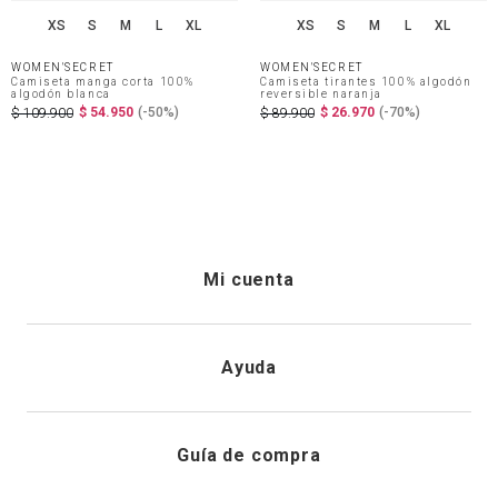
XS
S
M
L
XL
XS
S
M
L
XL
WOMEN'SECRET
WOMEN'SECRET
Camiseta manga corta 100%
Camiseta tirantes 100% algodón
algodón blanca
reversible naranja
$
54
.
950
(-
50%
)
$
26
.
970
(-
70%
)
$
109
.
900
$
89
.
900
Mi cuenta
Iniciar sesión
Ayuda
Registrarme
Atención al cliente
Guía de compra
Direcciones de envio