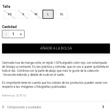
Talla
XS
S
M
L
XL
Cantidad
－
＋
AÑADIR A LA BOLSA
Camiseta lisa de manga corta, en tejido 100% algodón color rojo, con estampado
de Snoopy a contraste. Es tan práctica y cómoda, que no vas a querer quitártela en
todo el día. Combina con la parte de abajo que más te guste de la colección.
- De escote redondo y detalle de nudo en el ruedo.
Es importante tener en cuenta que los colores de los productos pueden variar con
respecto a las imágenes o fotografías publicadas
Referencia
:
3279712
Composición y cuidados