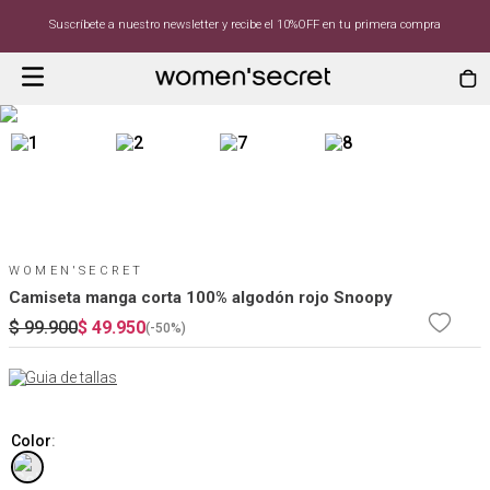
Suscríbete a nuestro newsletter y recibe el 10%OFF en tu primera compra
WOMEN'SECRET
Camiseta manga corta 100% algodón rojo Snoopy
$
99
.
900
$
49
.
950
(-
50%
)
Guia de tallas
Color
: