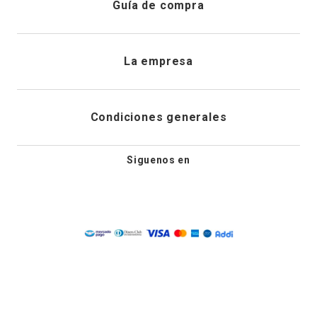
Guía de compra
Direcciones de envio
Envíanos un email
Preguntas frecuentes
La empresa
Historial de pedidos
PQRS
Cuidado de prendas
¿Quiénes somos?
Condiciones generales
Cambios, devoluciones y desistimiento
Editoriales
Tiendas
Siguenos en
Aviso legal
Guía de tallas
Newsletter
Condiciones generales de compra
Política de privacidad
Condiciones generales de promociones