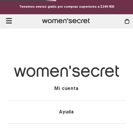
Tenemos envíos gratis por compras superiores a $249.900
Mi cuenta
Iniciar sesión
Ayuda
Registrarme
Atención al cliente