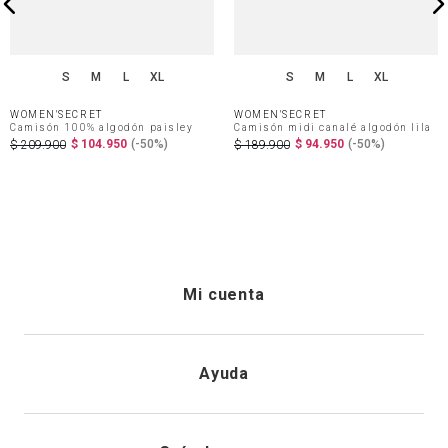
S
M
L
XL
S
M
L
XL
WOMEN'SECRET
WOMEN'SECRET
Camisón 100% algodón paisley
Camisón midi canalé algodón lila
$
104
.
950
(-
50%
)
$
94
.
950
(-
50%
)
$
209
.
900
$
189
.
900
Mi cuenta
Iniciar sesión
Ayuda
Registrarme
Atención al cliente