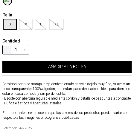
Talla
S
M
L
XL
Cantidad
－
＋
AÑADIR A LA BOLSA
Camisón corto de manga larga confeccionado en voile (tejido muy fino, suave y un
poco transparente) 100% algodón, con estampado de cuadros. Ideal para dormir o
estar en casa cómoda y sin perder estilo.
- Escote con abertura regulable mediante cordón y detalle de pespuntes a contraste.
- Puños elásticos y aberturas laterales.
Es importante tener en cuenta que los colores de los productos pueden variar con
respecto a las imágenes o fotografías publicadas
Referencia
:
4927025