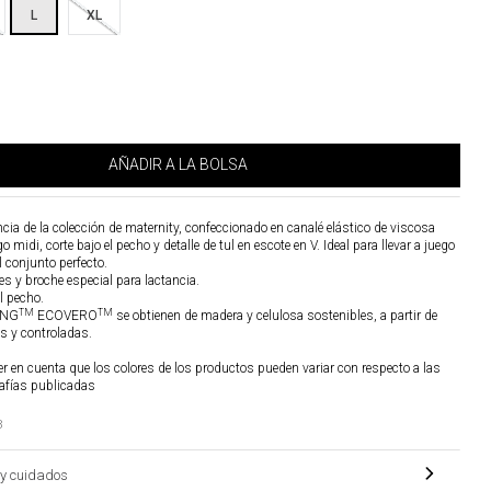
L
XL
AÑADIR A LA BOLSA
ia de la colección de maternity, confeccionado en canalé elástico de viscosa
go midi, corte bajo el pecho y detalle de tul en escote en V. Ideal para llevar a juego
l conjunto perfecto.
les y broche especial para lactancia.
el pecho.
TM
TM
ING
ECOVERO
se obtienen de madera y celulosa sostenibles, a partir de
as y controladas.
r en cuenta que los colores de los productos pueden variar con respecto a las
afías publicadas
8
y cuidados