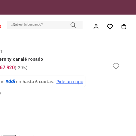
S
ET
rnity canalé rosado
67
.
920
(-
20%
)
s