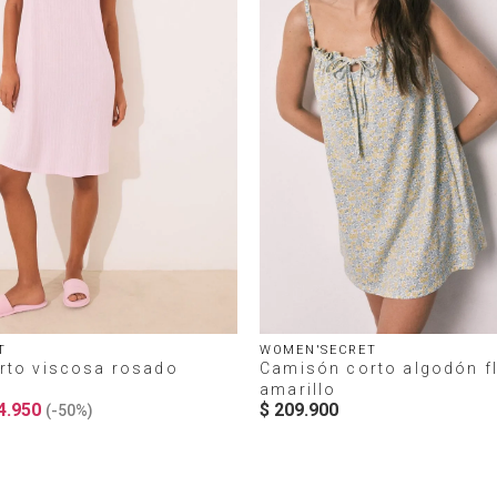
T
WOMEN'SECRET
rto viscosa rosado
Camisón corto algodón fl
amarillo
4
.
950
$
209
.
900
(-
50%
)