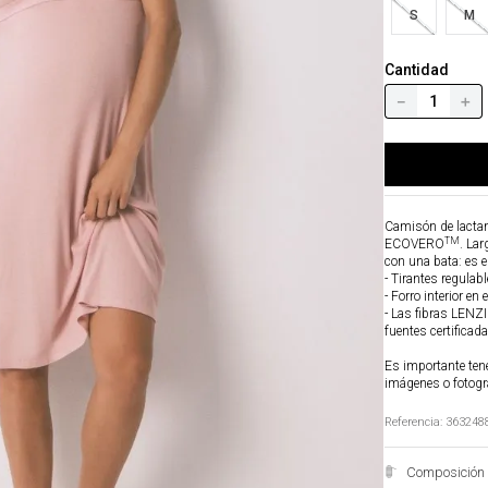
S
M
Cantidad
－
＋
Camisón de lactanc
TM
ECOVERO
. Lar
con una bata: es e
- Tirantes regulab
- Forro interior en 
- Las fibras LENZ
fuentes certificad
Es importante tene
imágenes o fotogr
Referencia
:
363248
Composición 