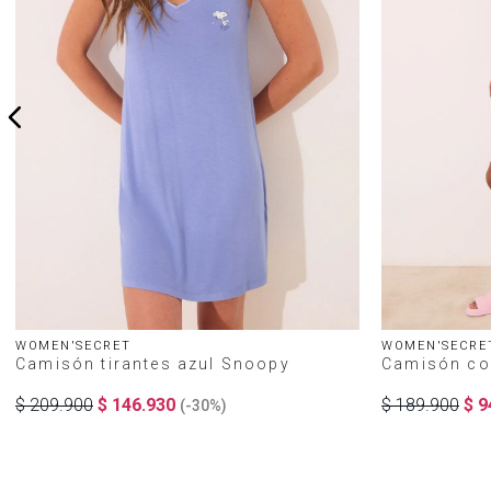
WOMEN'SECRET
WOMEN'SECRE
Camisón tirantes azul Snoopy
Camisón co
$
209
.
900
$
146
.
930
$
189
.
900
$
9
(-
30%
)