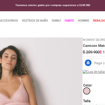
Tenemos envíos gratis por compras superiores a $249.900
ACCESORIOS
VESTIDOS DE BAÑO
FAMILY
HI&BYE
HOMBRE
REBAJA
WOMEN'SECR
Camisón Mate
$
209
.
900
$
1
Guia de talla
Color
:
Talla