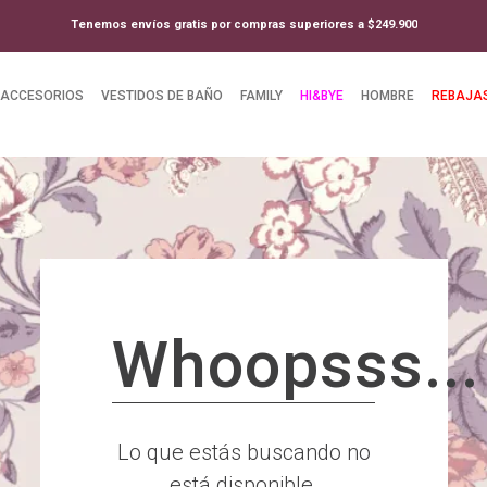
Tenemos envíos gratis por compras superiores a $249.900
ACCESORIOS
VESTIDOS DE BAÑO
FAMILY
HI&BYE
HOMBRE
REBAJA
Whoopsss...
Lo que estás buscando no
está disponible.