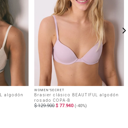
WOMEN'SECRET
UL algodón
Brasier clásico BEAUTIFUL algodón
rosado COPA-B
$
129
.
900
$
77
.
940
(-
40%
)