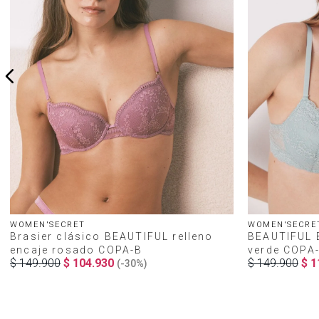
WOMEN'SECRET
WOMEN'SECRE
Brasier clásico BEAUTIFUL relleno
BEAUTIFUL B
encaje rosado COPA-B
verde COPA
$
149
.
900
$
104
.
930
$
149
.
900
$
1
(-
30%
)