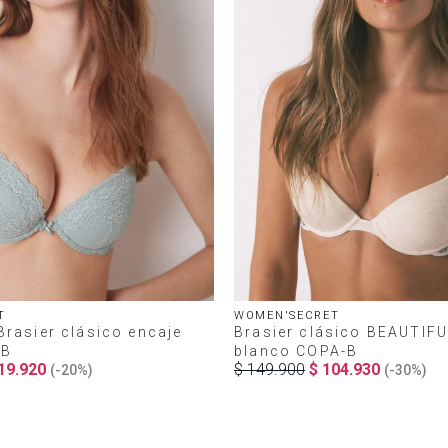
T
WOMEN'SECRET
rasier clásico encaje
Brasier clásico BEAUTIF
-B
blanco COPA-B
19
.
920
$
149
.
900
$
104
.
930
(-
20%
)
(-
30%
)