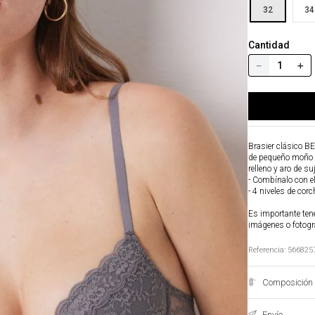
32
34
Cantidad
－
＋
Brasier clásico BE
de pequeño moño en
relleno y aro de su
- Combínalo con e
- 4 niveles de corc
Es importante tene
imágenes o fotogr
Referencia
:
566825
Composición 
Envío