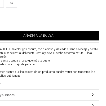
36
AÑADIR A LA BOLSA
AUTIFUL en color gris oscuro, con precioso y delicado diseño de encaje y detalle
 la parte central del escote. Centra y eleva el pecho de forma natural. Lleva
jeción.
l panty o tanga a juego que más te guste.
hetes para un ajuste perfecto.
r en cuenta que los colores de los productos pueden variar con respecto a las
afías publicadas
7
y cuidados