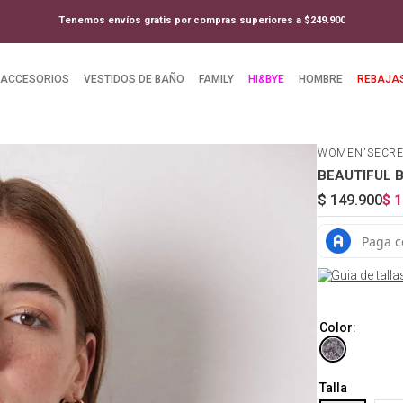
Tenemos envíos gratis por compras superiores a $249.900
ACCESORIOS
VESTIDOS DE BAÑO
FAMILY
HI&BYE
HOMBRE
REBAJA
WOMEN'SECR
BEAUTIFUL Br
$
149
.
900
$
1
Guia de talla
Color
:
Talla