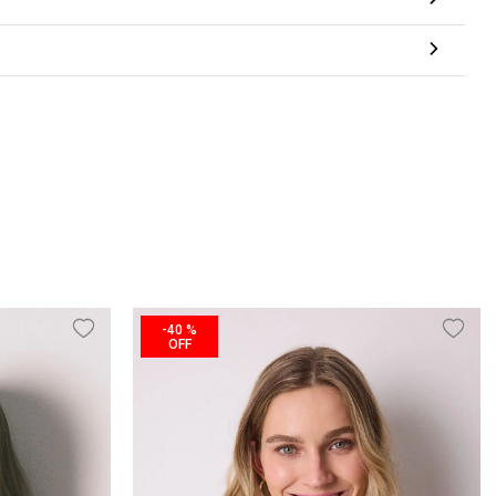
-
40 %