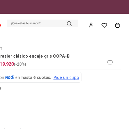
S
ET
asier clásico encaje gris COPA-B
19
.
920
(-
20%
)
s