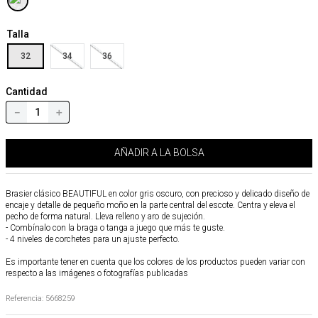
Talla
32
34
36
Cantidad
－
＋
AÑADIR A LA BOLSA
Brasier clásico BEAUTIFUL en color gris oscuro, con precioso y delicado diseño de
encaje y detalle de pequeño moño en la parte central del escote. Centra y eleva el
pecho de forma natural. Lleva relleno y aro de sujeción.
- Combínalo con la braga o tanga a juego que más te guste.
- 4 niveles de corchetes para un ajuste perfecto.
Es importante tener en cuenta que los colores de los productos pueden variar con
respecto a las imágenes o fotografías publicadas
Referencia
:
5668259