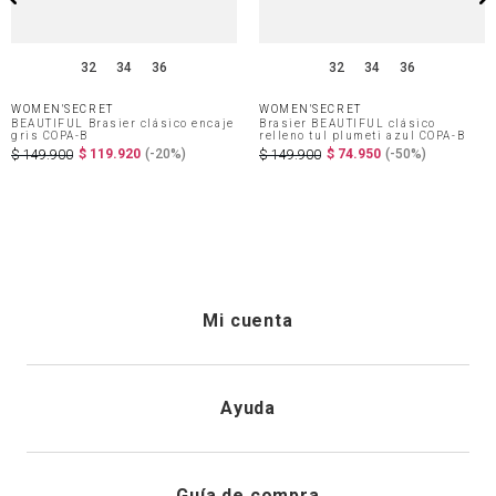
32
34
36
32
34
36
WOMEN'SECRET
WOMEN'SECRET
BEAUTIFUL Brasier clásico encaje
Brasier BEAUTIFUL clásico
gris COPA-B
relleno tul plumeti azul COPA-B
$
119
.
920
(-
20%
)
$
74
.
950
(-
50%
)
$
149
.
900
$
149
.
900
Mi cuenta
Iniciar sesión
Ayuda
Registrarme
Atención al cliente
Guía de compra