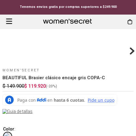
Tenemos envíos gratis por compras superiores a $249.900
WOMEN'SECRET
BEAUTIFUL Brasier clásico encaje gris COPA-C
$
149
.
900
$
119
.
920
(-
20%
)
Guia de tallas
Color
: