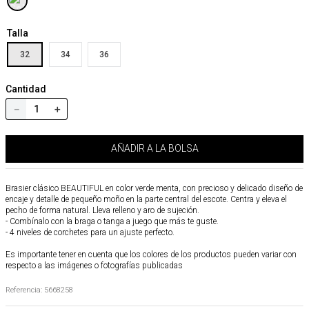
Talla
32
34
36
Cantidad
－
＋
AÑADIR A LA BOLSA
Brasier clásico BEAUTIFUL en color verde menta, con precioso y delicado diseño de
encaje y detalle de pequeño moño en la parte central del escote. Centra y eleva el
pecho de forma natural. Lleva relleno y aro de sujeción.
- Combínalo con la braga o tanga a juego que más te guste.
- 4 niveles de corchetes para un ajuste perfecto.
Es importante tener en cuenta que los colores de los productos pueden variar con
respecto a las imágenes o fotografías publicadas
Referencia
:
5668258