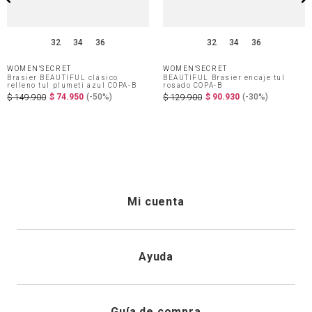
32
34
36
32
34
36
WOMEN'SECRET
WOMEN'SECRET
Brasier BEAUTIFUL clásico
BEAUTIFUL Brasier encaje tul
relleno tul plumeti azul COPA-B
rosado COPA-B
$
74
.
950
(-
50%
)
$
90
.
930
(-
30%
)
$
149
.
900
$
129
.
900
Mi cuenta
Iniciar sesión
Ayuda
Registrarme
Atención al cliente
Guía de compra