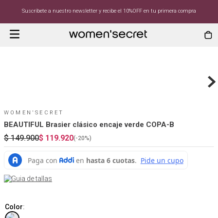
Suscríbete a nuestro newsletter y recibe el 10%OFF en tu primera compra
WOMEN'SECRET
BEAUTIFUL Brasier clásico encaje verde COPA-B
$
149
.
900
$
119
.
920
(-
20%
)
Guia de tallas
Color
: