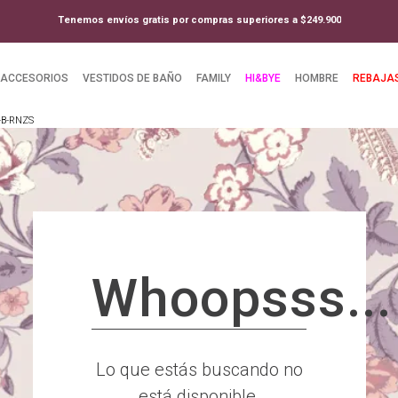
Tenemos envíos gratis por compras superiores a $249.900
ACCESORIOS
VESTIDOS DE BAÑO
FAMILY
HI&BYE
HOMBRE
REBAJA
-B-RNZS
Whoopsss...
Lo que estás buscando no
está disponible.