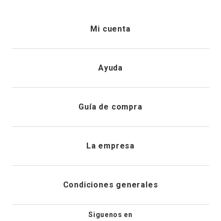
Mi cuenta
Iniciar sesión
Ayuda
Registrarme
Atención al cliente
Guía de compra
Direcciones de envio
Envíanos un email
Preguntas frecuentes
La empresa
Historial de pedidos
PQRS
Cuidado de prendas
¿Quiénes somos?
Condiciones generales
Cambios, devoluciones y desistimiento
Editoriales
Tiendas
Siguenos en
Aviso legal