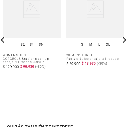
32
34
36
S
M
L
XL
WOMEN'SECRET
WOMEN'SECRET
GORGEOUS Brasier push up
Panty clásico encaje tul rosado
encaje tul rosado COPA-B
$
48
.
930
(-
30%
)
$
69
.
900
$
90
.
930
(-
30%
)
$
129
.
900