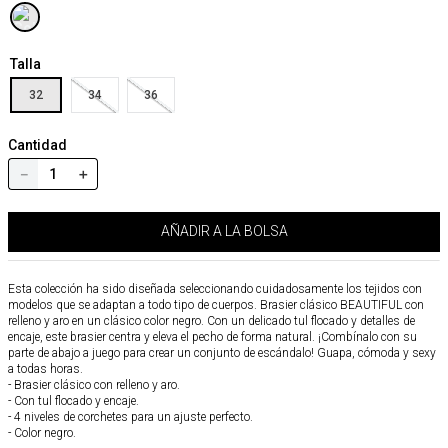
Talla
32
34
36
Cantidad
－
＋
AÑADIR A LA BOLSA
Esta colección ha sido diseñada seleccionando cuidadosamente los tejidos con
modelos que se adaptan a todo tipo de cuerpos. Brasier clásico BEAUTIFUL con
relleno y aro en un clásico color negro. Con un delicado tul flocado y detalles de
encaje, este brasier centra y eleva el pecho de forma natural. ¡Combínalo con su
parte de abajo a juego para crear un conjunto de escándalo! Guapa, cómoda y sexy
a todas horas.
- Brasier clásico con relleno y aro.
- Con tul flocado y encaje.
- 4 niveles de corchetes para un ajuste perfecto.
- Color negro.