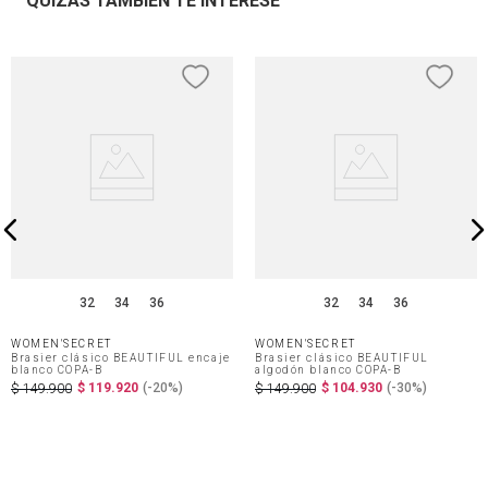
QUIZÁS TAMBIÉN TE INTERESE
32
34
36
32
34
36
WOMEN'SECRET
WOMEN'SECRET
Brasier clásico BEAUTIFUL encaje
Brasier clásico BEAUTIFUL
blanco COPA-B
algodón blanco COPA-B
$
119
.
920
(-
20%
)
$
104
.
930
(-
30%
)
$
149
.
900
$
149
.
900