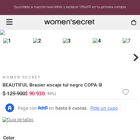
Suscríbete a nuestro newsletter y recibe el 10%OFF en tu primera compra
WOMEN'SECRET
BEAUTIFUL Brasier encaje tul negro COPA-B
$
129
.
900
$
90
.
930
(-
30%
)
Guia de tallas
Color
: