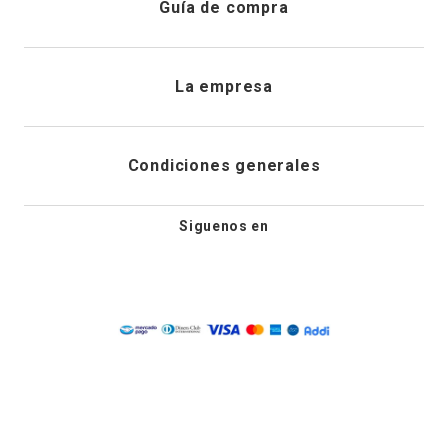
Guía de compra
Direcciones de envio
Envíanos un email
Preguntas frecuentes
La empresa
Historial de pedidos
PQRS
Cuidado de prendas
¿Quiénes somos?
Condiciones generales
Cambios, devoluciones y desistimiento
Editoriales
Tiendas
Siguenos en
Aviso legal
Guía de tallas
Newsletter
Condiciones generales de compra
Política de privacidad
Condiciones generales de promociones