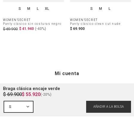
S
M
L
XL
S
M
L
WOMEN'SECRET
WOMEN'SECRET
Panty clásico sin costuras negro
Panty clásico clean cut nude
$
41
.
940
(-
40%
)
$
69
.
900
$
69
.
900
Mi cuenta
Braga clásica encaje verde
$
69
.
900
$
55
.
920
Iniciar sesión
(-
20%
)
Ayuda
S
Registrarme
Atención al cliente
Guía de compra
Direcciones de envio