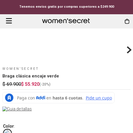
Tenemos envíos gratis por compras superiores a $249.900
WOMEN'SECRET
Braga clásica encaje verde
$
69
.
900
$
55
.
920
(-
20%
)
Guia de tallas
Color
: