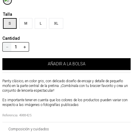
Talla
S
M
L
XL
Cantidad
－
＋
AÑADIR A LA BOLSA
Panty clásico, en color gris, con delicado diseño de encaje y detalle de pequeño
moño en la parte central de la pretina. ¡Combínala con tu brasier favorito y crea un
conjunto de lencería espectacular!
Es importante tener en cuenta que los colores de los productos pueden variar con
respecto a las imágenes o fotografías publicadas
Referencia
:
4988425
Composición y cuidados