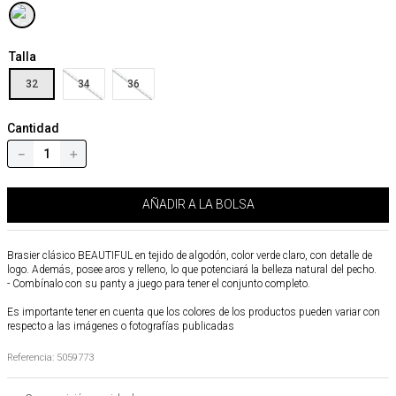
Talla
32
34
36
Cantidad
－
＋
AÑADIR A LA BOLSA
Brasier clásico BEAUTIFUL en tejido de algodón, color verde claro, con detalle de
logo. Además, posee aros y relleno, lo que potenciará la belleza natural del pecho.
- Combínalo con su panty a juego para tener el conjunto completo.
Es importante tener en cuenta que los colores de los productos pueden variar con
respecto a las imágenes o fotografías publicadas
Referencia
:
5059773