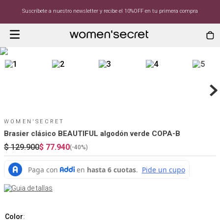
Suscríbete a nuestro newsletter y recibe el 10%OFF en tu primera compra
WOMEN'SECRET
Brasier clásico BEAUTIFUL algodón verde COPA-B
$
129
.
900
$
77
.
940
(-
40%
)
Guia de tallas
Color
: