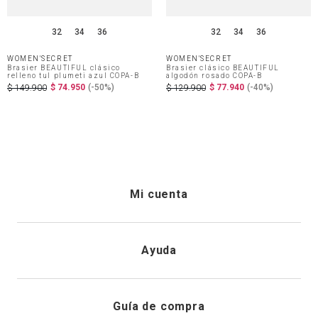
32
34
36
32
34
36
WOMEN'SECRET
WOMEN'SECRET
Brasier BEAUTIFUL clásico
Brasier clásico BEAUTIFUL
relleno tul plumeti azul COPA-B
algodón rosado COPA-B
$
74
.
950
(-
50%
)
$
77
.
940
(-
40%
)
$
149
.
900
$
129
.
900
Mi cuenta
Iniciar sesión
Ayuda
Registrarme
Atención al cliente
Guía de compra