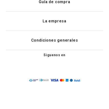
Guía de compra
Direcciones de envio
Envíanos un email
Preguntas frecuentes
La empresa
Historial de pedidos
PQRS
Cuidado de prendas
¿Quiénes somos?
Condiciones generales
Cambios, devoluciones y desistimiento
Editoriales
Tiendas
Siguenos en
Aviso legal
Guía de tallas
Newsletter
Condiciones generales de compra
Política de privacidad
Condiciones generales de promociones