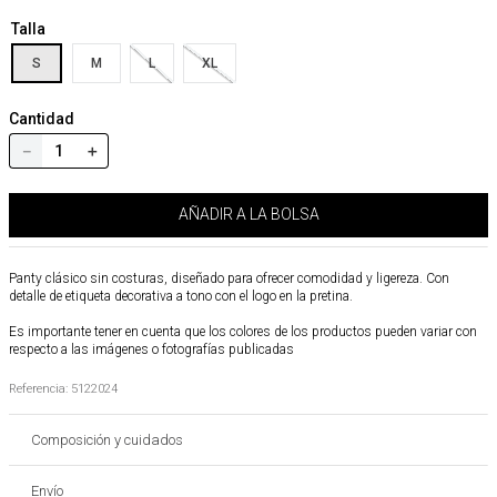
Talla
S
M
L
XL
Cantidad
－
＋
AÑADIR A LA BOLSA
Panty clásico sin costuras, diseñado para ofrecer comodidad y ligereza. Con
detalle de etiqueta decorativa a tono con el logo en la pretina.
Es importante tener en cuenta que los colores de los productos pueden variar con
respecto a las imágenes o fotografías publicadas
Referencia
:
5122024
Composición y cuidados
Envío