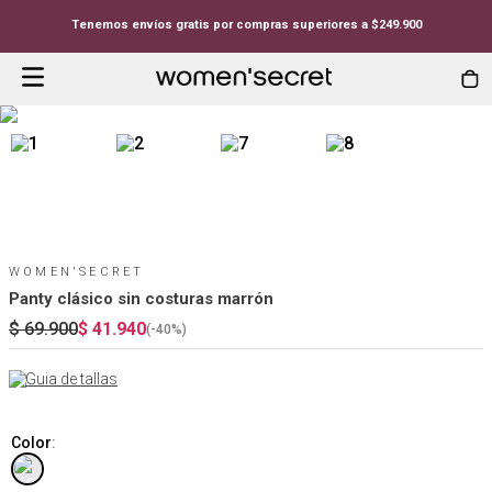
Tenemos envíos gratis por compras superiores a $249.900
WOMEN'SECRET
Panty clásico sin costuras marrón
$
69
.
900
$
41
.
940
(-
40%
)
Guia de tallas
Color
: