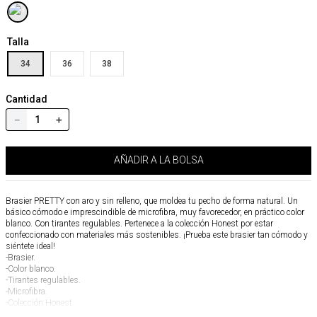
Talla
34
36
38
Cantidad
－
＋
AÑADIR A LA BOLSA
Brasier PRETTY con aro y sin relleno, que moldea tu pecho de forma natural. Un
básico cómodo e imprescindible de microfibra, muy favorecedor, en práctico color
blanco. Con tirantes regulables. Pertenece a la colección Honest por estar
confeccionado con materiales más sostenibles. ¡Prueba este brasier tan cómodo y
siéntete ideal!
-Brasier.
-Color blanco.
-Tirantes regulables.
-Microfibra.
-Colección Honest.
-Con aro.