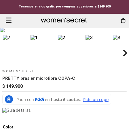
Tenemos envíos gratis por compras superiores a $249.900
WOMEN'SECRET
PRETTY brasier microfibra COPA-C
$
149
.
900
Guia de tallas
Color
: