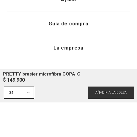
Registrarme
Atención al cliente
Guía de compra
Direcciones de envio
Envíanos un email
Preguntas frecuentes
La empresa
Historial de pedidos
PQRS
Cuidado de prendas
¿Quiénes somos?
Condiciones generales
Cambios, devoluciones y desistimiento
PRETTY brasier microfibra COPA-C
$
149
.
900
Editoriales
Tiendas
Siguenos en
34
Aviso legal
Guía de tallas
Newsletter
Condiciones generales de compra
Política de privacidad