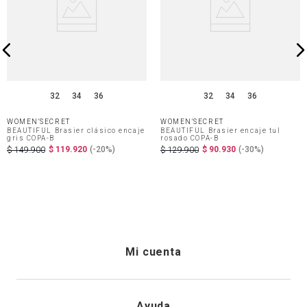
32
34
36
32
34
36
WOMEN'SECRET
WOMEN'SECRET
BEAUTIFUL Brasier clásico encaje
BEAUTIFUL Brasier encaje tul
gris COPA-B
rosado COPA-B
$
119
.
920
(-
20%
)
$
90
.
930
(-
30%
)
$
149
.
900
$
129
.
900
Mi cuenta
Iniciar sesión
Ayuda