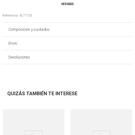
Es importante tener en cuenta que los colores de los productos pueden variar con
respecto a las imágenes o fotografías publicadas
Referencia
:
4277733
Composición y cuidados
Envío
Devoluciones
QUIZÁS TAMBIÉN TE INTERESE