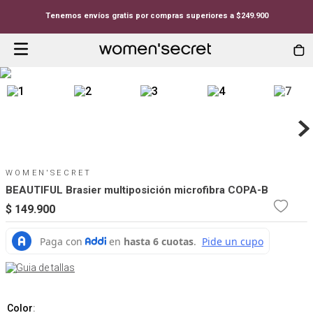
Tenemos envíos gratis por compras superiores a $249.900
WOMEN'SECRET
BEAUTIFUL Brasier multiposición microfibra COPA-B
$
149
.
900
Guia de tallas
Color
: