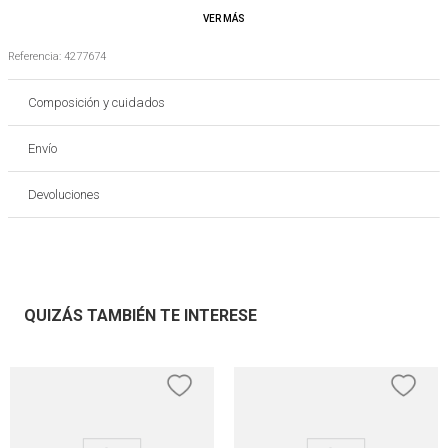
-Con aro.
Es importante tener en cuenta que los colores de los productos pueden variar con
respecto a las imágenes o fotografías publicadas
Referencia
:
4277674
Composición y cuidados
Envío
Devoluciones
QUIZÁS TAMBIÉN TE INTERESE