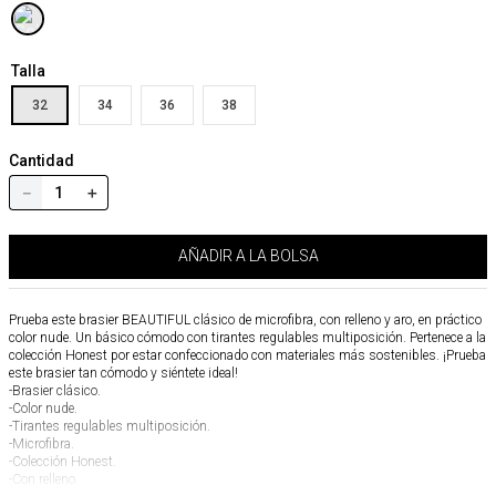
Talla
32
34
36
38
Cantidad
－
＋
AÑADIR A LA BOLSA
Prueba este brasier BEAUTIFUL clásico de microfibra, con relleno y aro, en práctico
color nude. Un básico cómodo con tirantes regulables multiposición. Pertenece a la
colección Honest por estar confeccionado con materiales más sostenibles. ¡Prueba
este brasier tan cómodo y siéntete ideal!
-Brasier clásico.
-Color nude.
-Tirantes regulables multiposición.
-Microfibra.
-Colección Honest.
-Con relleno.