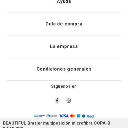
Ayuda
Registrarme
Atención al cliente
Guía de compra
Direcciones de envio
Envíanos un email
Preguntas frecuentes
La empresa
Historial de pedidos
PQRS
Cuidado de prendas
¿Quiénes somos?
Condiciones generales
Cambios, devoluciones y desistimiento
Editoriales
Tiendas
Siguenos en
Aviso legal
Guía de tallas
Newsletter
Condiciones generales de compra
Política de privacidad
BEAUTIFUL Brasier multiposición microfibra COPA-B