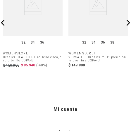
32
34
36
32
34
36
38
WOMEN'SECRET
WOMEN'SECRET
Brasier BEAUTIFUL relleno encaje
VERSATILE Brasier multiposición
rojo brillo COPA-B
microfibra COPA-B
$
95
.
940
(-
40%
)
$
149
.
900
$
159
.
900
Mi cuenta
Iniciar sesión