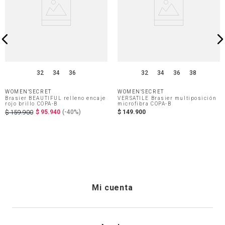
32
34
36
32
34
36
38
WOMEN'SECRET
WOMEN'SECRET
Brasier BEAUTIFUL relleno encaje
VERSATILE Brasier multiposición
rojo brillo COPA-B
microfibra COPA-B
$
95
.
940
(-
40%
)
$
149
.
900
$
159
.
900
Mi cuenta
Iniciar sesión