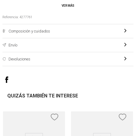
Es importante tener en cuenta que los colores de los productos pueden variar con
respecto a las imágenes o fotografías publicadas
Referencia
:
4277761
Composición y cuidados
Envío
Devoluciones
QUIZÁS TAMBIÉN TE INTERESE