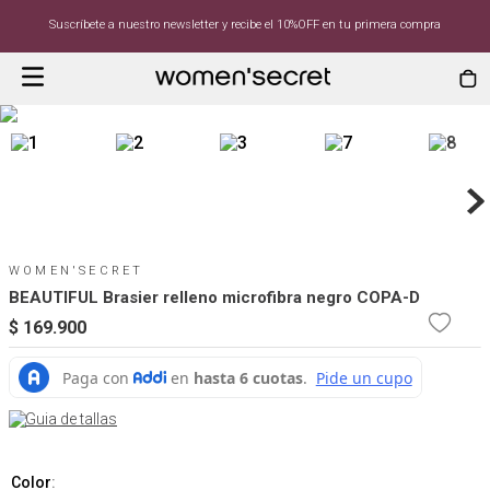
Suscríbete a nuestro newsletter y recibe el 10%OFF en tu primera compra
WOMEN'SECRET
BEAUTIFUL Brasier relleno microfibra negro COPA-D
$
169
.
900
Guia de tallas
Color
: