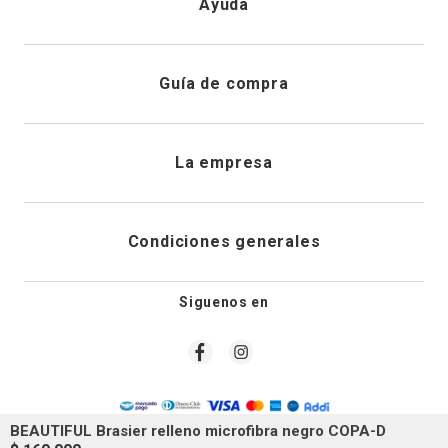
Ayuda
Registrarme
Atención al cliente
Guía de compra
Direcciones de envio
Envíanos un email
Preguntas frecuentes
La empresa
Historial de pedidos
PQRS
Cuidado de prendas
¿Quiénes somos?
Condiciones generales
Cambios, devoluciones y desistimiento
Editoriales
Tiendas
Siguenos en
Aviso legal
Guía de tallas
Newsletter
Condiciones generales de compra
Política de privacidad
BEAUTIFUL Brasier relleno microfibra negro COPA-D