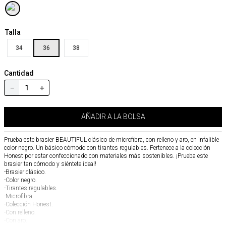
Talla
34
36
38
Cantidad
－
＋
AÑADIR A LA BOLSA
Prueba este brasier BEAUTIFUL clásico de microfibra, con relleno y aro, en infalible
color negro. Un básico cómodo con tirantes regulables. Pertenece a la colección
Honest por estar confeccionado con materiales más sostenibles. ¡Prueba este
brasier tan cómodo y siéntete ideal!
-Brasier clásico.
-Color negro.
-Tirantes regulables.
-Microfibra.
-Colección Honest.
-Con relleno.
-Con aro.