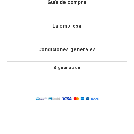
Guía de compra
Direcciones de envio
Envíanos un email
Preguntas frecuentes
La empresa
Historial de pedidos
PQRS
Cuidado de prendas
¿Quiénes somos?
Condiciones generales
Cambios, devoluciones y desistimiento
Editoriales
Tiendas
Siguenos en
Aviso legal
Guía de tallas
Newsletter
Condiciones generales de compra
Política de privacidad
Condiciones generales de promociones