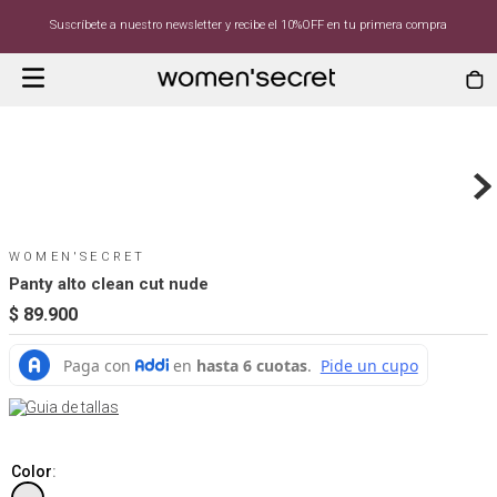
Suscríbete a nuestro newsletter y recibe el 10%OFF en tu primera compra
WOMEN'SECRET
Panty alto clean cut nude
$
89
.
900
Guia de tallas
Color
: