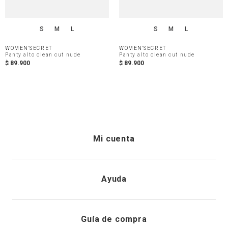
S
M
L
S
M
L
WOMEN'SECRET
WOMEN'SECRET
Panty alto clean cut nude
Panty alto clean cut nude
$
89
.
900
$
89
.
900
Mi cuenta
Iniciar sesión
Ayuda
Registrarme
Atención al cliente
Guía de compra