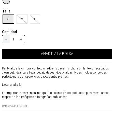
Talla
S
M
L
Cantidad
－
＋
AÑADIR A LA BOLSA
Panty alto a la cintura, confeccionado en suave microfibra brillante con acabados
clean cut. Ideal para llevar debajo de vestidos o faldas. No es moldeador pero es
perfecto para transparencias y roces entre piernas.
Lleva la talla S.
Es importante tener en cuenta que los colores de los productos pueden variar con
respecto a las imágenes o fotografías publicadas
Referencia
:
4302104