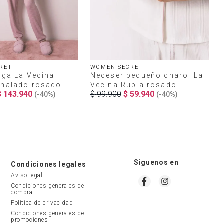
RET
WOMEN'SECRET
rga La Vecina
Neceser pequeño charol La
analado rosado
Vecina Rubia rosado
$
143
.
940
$
99
.
900
$
59
.
940
(-
40%
)
(-
40%
)
Siguenos en
Condiciones legales
Aviso legal
Condiciones generales de 
compra
Política de privacidad
Condiciones generales de 
promociones