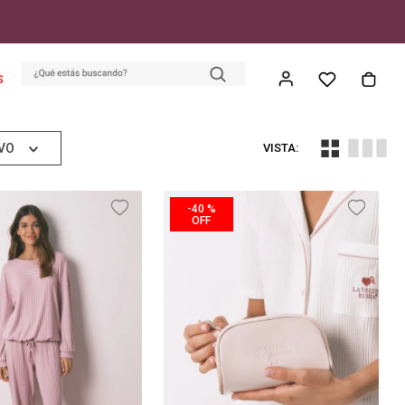
S
VO
-
40 %