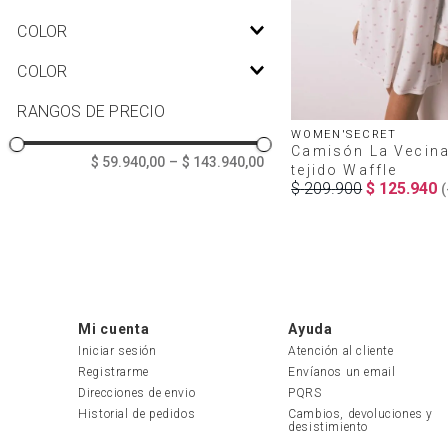
Neceseres
XS
COLOR
Accesorios
S
Estampado
COLOR
M
Rosado
L
P_484204872C.jpg
RANGOS DE PRECIO
XL
P_444211870C.jpg
WOMEN'SECRET
Camisón La Vecina
TU
P_441222370C.jpg
$ 59.940,00
–
$ 143.940,00
tejido Waffle
P_313226570C.jpg
$
209
.
900
$
125
.
940
(
Mi cuenta
Ayuda
Iniciar sesión
Atención al cliente
Registrarme
Envíanos un email
Direcciones de envio
PQRS
Historial de pedidos
Cambios, devoluciones y 
desistimiento