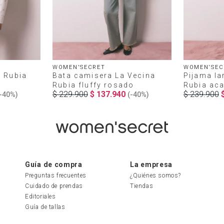
WOMEN'SECRET
WOMEN'SEC
 Rubia
Bata camisera La Vecina
Pijama la
Rubia fluffy rosado
Rubia ac
$
229
.
900
$
137
.
940
$
239
.
900
-
40%
)
(-
40%
)
Guía de compra
La empresa
Preguntas frecuentes
¿Quiénes somos?
Cuidado de prendas
Tiendas
Editoriales
Guía de tallas