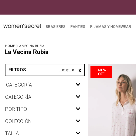
BRASIERES
PANTIES
PIJAMAS Y HOMEWEAR
LA VECINA RUBIA
La Vecina Rubia
LA VECINA RUBIA
-
40 %
Pijamas y homewear
CATEGORÍA
Accesorios
Pijamas largas
POR TIPO
Neceseres
Pijamas largas
COLECCIÓN
Camisones
Camisones
Batas
La Vecina Rubia
TALLA
Batas