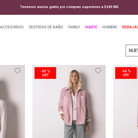
Tenemos envíos gratis por compras superiores a $249.900
ACCESORIOS
VESTIDOS DE BAÑO
FAMILY
HI&BYE
HOMBRE
REBAJA
NUE
-
40 %
-
40 %