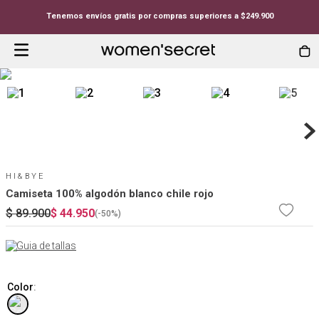
Tenemos envíos gratis por compras superiores a $249.900
HI&BYE
Camiseta 100% algodón blanco chile rojo
$
89
.
900
$
44
.
950
(-
50%
)
Guia de tallas
Color
: