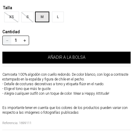
Talla
XS
S
M
L
Cantidad
－
＋
AÑADIR A LA BOLSA
Camiseta 100% algodón con cuello redondo. De color blanco, con logo a contraste
estampado en la espalda y figura de chile en el pecho.
- Detalle de costuras decorativas a tono y etiqueta flúor en el ruedo.
- Elige el tono que más te guste.
- Alegra cualquier outfit con un toque de color. Wear a Happy Attitude!
Es importante tener en cuenta que los colores de los productos pueden variar con
respecto a las imágenes o fotografías publicadas
Referencia
:
1699111