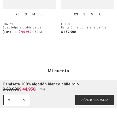
XS
S
M
L
XS
S
M
L
HI&BYE
HI&BYE
Buzo felpa algodón verde
Pantalón largo flare felpa lila
$
94
.
950
(-
50%
)
$
159
.
900
$
189
.
900
Mi cuenta
Camiseta 100% algodón blanco chile rojo
$
89
.
900
$
44
.
950
Iniciar sesión
(-
50%
)
Ayuda
M
Registrarme
Atención al cliente
Guía de compra