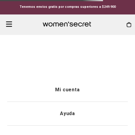
Tenemos envíos gratis por compras superiores a $249.900
LOUNGEWEAR-CONJUNTO-LARGO-100--ALGODON-MORADO-HB52
Whoopsss...
Lo que estás buscando no está
disponible.