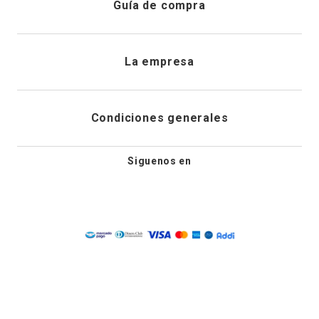
Guía de compra
Direcciones de envio
Envíanos un email
Preguntas frecuentes
La empresa
Historial de pedidos
PQRS
Cuidado de prendas
¿Quiénes somos?
Condiciones generales
Cambios, devoluciones y desistimiento
Editoriales
Tiendas
Siguenos en
Aviso legal
Guía de tallas
Newsletter
Condiciones generales de compra
Política de privacidad
Condiciones generales de promociones