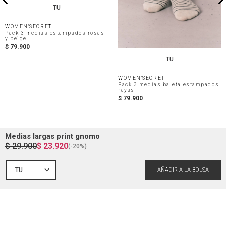
TU
WOMEN'SECRET
Pack 3 medias estampados rosas
y beige
$
79
.
900
TU
WOMEN'SECRET
Pack 3 medias baleta estampados
rayas
$
79
.
900
Medias largas print gnomo
$
29
.
900
$
23
.
920
(-
20%
)
TU
Mi cuenta
Iniciar sesión
Ayuda