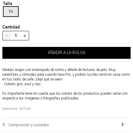
Talla
TU
Cantidad
－
＋
AÑADIR A LA BOLSA
Medias largas con estampado de nomo y detalle de texturas de pelo. Muy
calientitas y cómodas para cuando hace frío, y podrás lucirlas tanto en casa como
en tus looks de calle. ¡Deja que se vean!
- Colores gris, azul y rojo.
Es importante tener en cuenta que los colores de los productos pueden variar con
respecto a las imágenes o fotografías publicadas
Referencia
:
5972001
Composición y cuidados