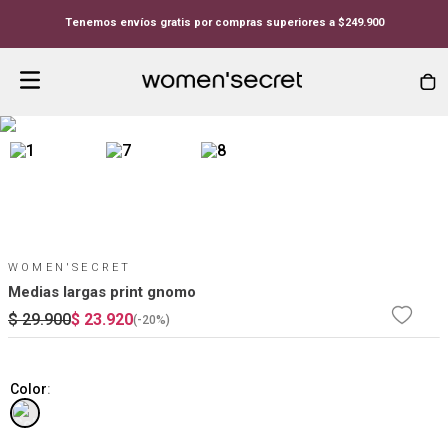
Tenemos envíos gratis por compras superiores a $249.900
WOMEN'SECRET
Medias largas print gnomo
$
29
.
900
$
23
.
920
(-
20%
)
Color
: