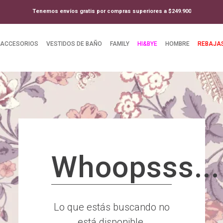
Tenemos envíos gratis por compras superiores a $249.900
ACCESORIOS
VESTIDOS DE BAÑO
FAMILY
HI&BYE
HOMBRE
REBAJA
Whoopsss...
Lo que estás buscando no
está disponible.