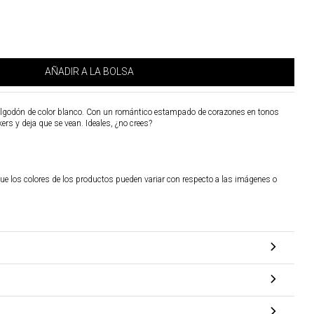
AÑADIR A LA BOLSA
algodón de color blanco. Con un romántico estampado de corazones en tonos
ers y deja que se vean. Ideales, ¿no crees?
ue los colores de los productos pueden variar con respecto a las imágenes o