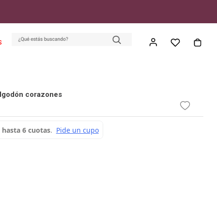
S
algodón corazones