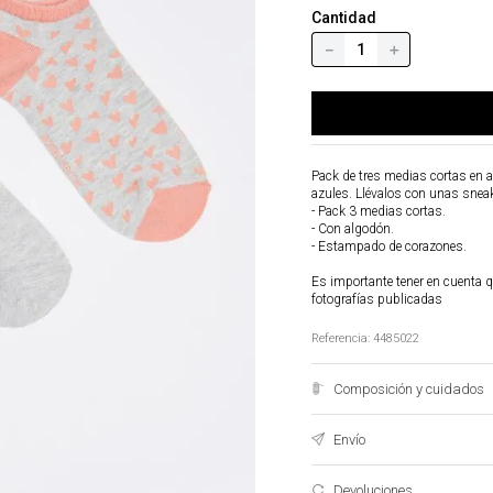
Cantidad
－
＋
Pack de tres medias cortas en 
azules. Llévalos con unas sneak
- Pack 3 medias cortas.
- Con algodón.
- Estampado de corazones.
Es importante tener en cuenta q
fotografías publicadas
Referencia
:
4485022
Composición y cuidados
Envío
Devoluciones