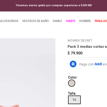
Tenemos envíos gratis por compras superiores a $249.900
ACCESORIOS
VESTIDOS DE BAÑO
FAMILY
HI&BYE
HOMBRE
REBAJA
WOMEN'SECRET
Pack 3 medias cortas 
$
79
.
900
Color
:
Talla
TU