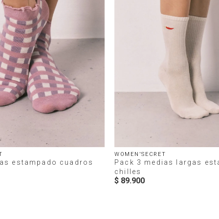
T
WOMEN'SECRET
tas estampado cuadros
Pack 3 medias largas es
chilles
$
89
.
900