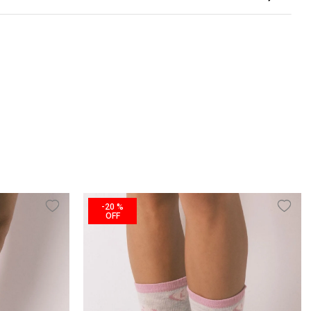
-
20 %