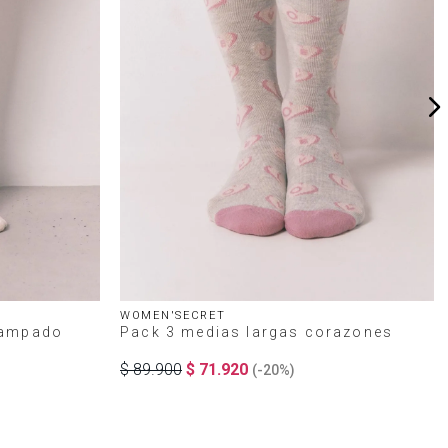
WOMEN'SECRET
tampado
Pack 3 medias largas corazones
$
89
.
900
$
71
.
920
(-
20%
)