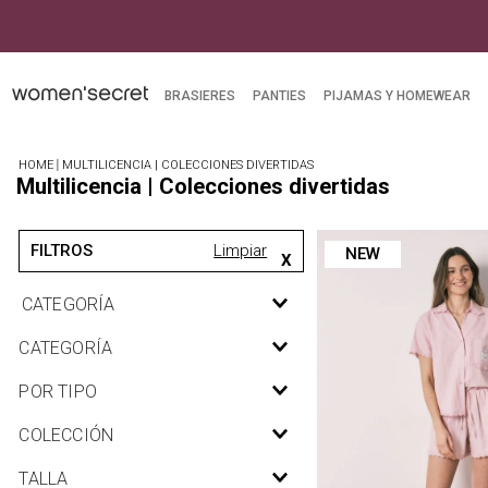
BRASIERES
PANTIES
PIJAMAS Y HOMEWEAR
MULTILICENCIA | COLECCIONES DIVERTIDAS
Multilicencia | Colecciones divertidas
MULTILICENCIA | COLECCIONES
NEW
DIVERTIDAS
Pijamas y homewear
CATEGORÍA
Accesorios
Pijamas largas
POR TIPO
Pantuflas
Pijamas largas
COLECCIÓN
Neceseres
Pijamas cortas
Medias
Mafalda, Miffy, Garfield & Co
TALLA
Camisones