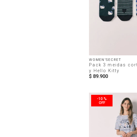
WOMEN'SECRET
Pack 3 meidas cor
y Hello Kitty
$
89
.
900
-
10 %