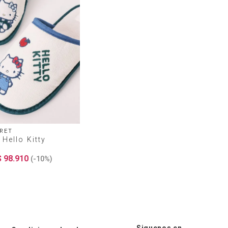
RET
 Hello Kitty
$
98
.
910
(-
10%
)
Siguenos en