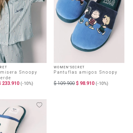
RET
WOMEN'SECRET
amisera Snoopy
Pantuflas amigos Snoopy
verde
$
233
.
910
$
109
.
900
$
98
.
910
(-
10%
)
(-
10%
)