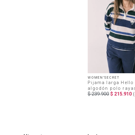
WOMEN'SECRET
Pijama larga Hello 
algodón polo raya
$
239
.
900
$
215
.
910
(