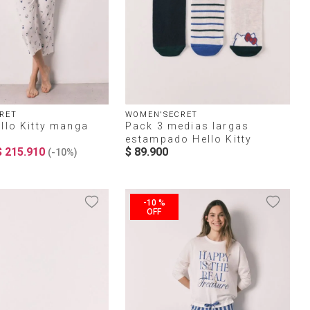
RET
WOMEN'SECRET
llo Kitty manga
Pack 3 medias largas
estampado Hello Kitty
$
215
.
910
$
89
.
900
(-
10%
)
-
10 %