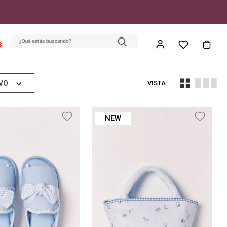
S
VO
NEW