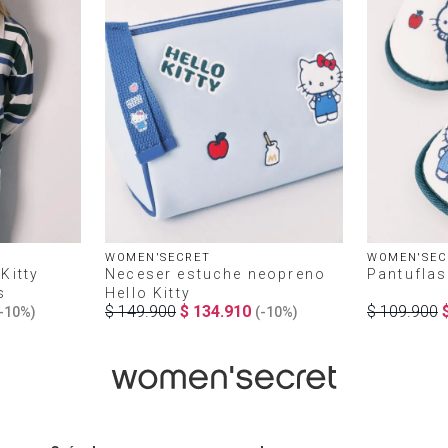
WOMEN'SECRET
WOMEN'SEC
Kitty
Neceser estuche neopreno
Pantuflas
s
Hello Kitty
$
149
.
900
$
134
.
910
$
109
.
900
-
10%
)
(-
10%
)