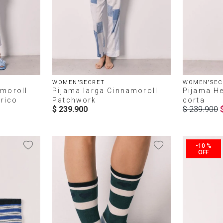
WOMEN'SECRET
WOMEN'SEC
amoroll
Pijama larga Cinnamoroll
Pijama He
rico
Patchwork
corta
$
239
.
900
$
239
.
900
-
10 %