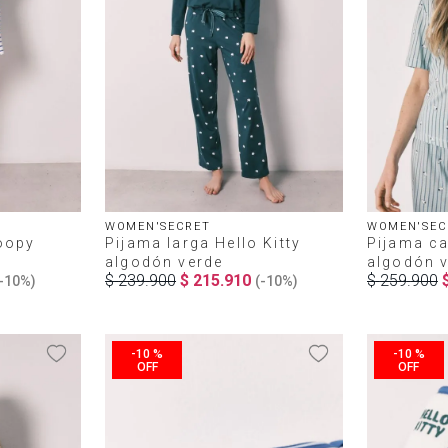
WOMEN'SECRET
WOMEN'SEC
oopy
Pijama larga Hello Kitty
Pijama c
algodón verde
algodón 
$
239
.
900
$
215
.
910
$
259
.
900
-
10%
)
(-
10%
)
-
10 %
-
10 %