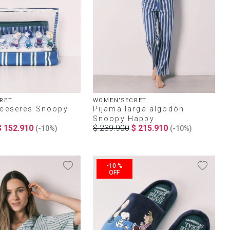
RET
WOMEN'SECRET
eceseres Snoopy
Pijama larga algodón
Snoopy Happy
$
152
.
910
$
239
.
900
$
215
.
910
(-
10%
)
(-
10%
)
-
10 %