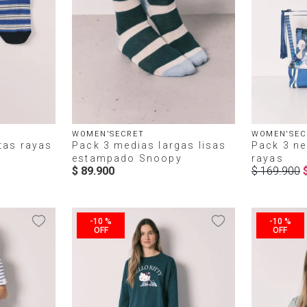
WOMEN'SECRET
WOMEN'SEC
tas rayas
Pack 3 medias largas lisas
Pack 3 n
estampado Snoopy
rayas
$
89
.
900
$
169
.
900
-
10 %
-
10 %