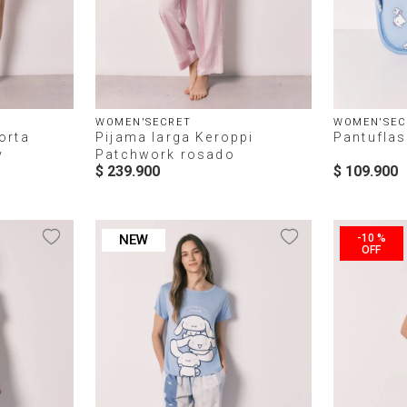
WOMEN'SECRET
WOMEN'SEC
orta
Pijama larga Keroppi
Pantuflas
y
Patchwork rosado
$
239
.
900
$
109
.
900
NEW
-
10 %