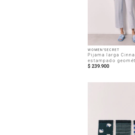
P_444362097C.jpg
WOMEN'SECRET
Pijama larga Cinn
estampado geomét
$
239
.
900