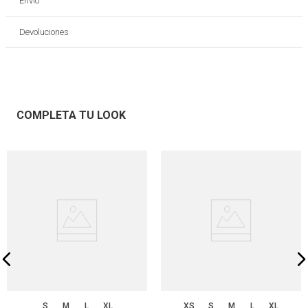
Envío
Devoluciones
COMPLETA TU LOOK
S
M
L
XL
XS
S
M
L
XL