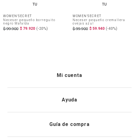
TU
TU
WOMEN'SECRET
WOMEN'SECRET
Neceser pequeño borreguito
Neceser pequeño cremallera
negro Mafalda
ovejas azul
$
79
.
920
(-
20%
)
$
59
.
940
(-
40%
)
$
99
.
900
$
99
.
900
Mi cuenta
Iniciar sesión
Ayuda
Registrarme
Atención al cliente
Guía de compra
Direcciones de envio
Envíanos un email