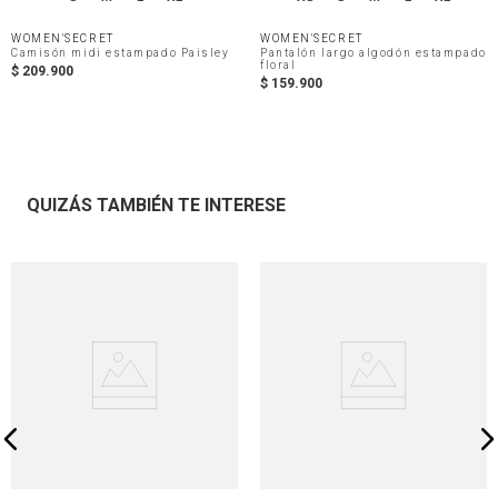
WOMEN'SECRET
WOMEN'SECRET
Camisón midi estampado Paisley
Pantalón largo algodón estampado
floral
$
209
.
900
$
159
.
900
QUIZÁS TAMBIÉN TE INTERESE