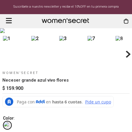
Suscríbete a nuestro newsletter y recibe el 10%OFF en tu primera compra
WOMEN'SECRET
Neceser grande azul vivo flores
$
159
.
900
Color
: