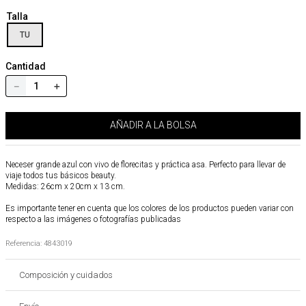
Talla
TU
Cantidad
－
＋
AÑADIR A LA BOLSA
Neceser grande azul con vivo de florecitas y práctica asa. Perfecto para llevar de
viaje todos tus básicos beauty.
Medidas: 26cm x 20cm x 13 cm.
Es importante tener en cuenta que los colores de los productos pueden variar con
respecto a las imágenes o fotografías publicadas
Referencia
:
4843019
Composición y cuidados