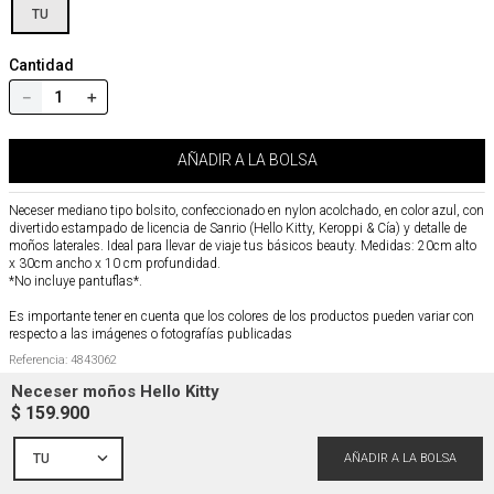
TU
Cantidad
－
＋
AÑADIR A LA BOLSA
Neceser mediano tipo bolsito, confeccionado en nylon acolchado, en color azul, con
divertido estampado de licencia de Sanrio (Hello Kitty, Keroppi & Cía) y detalle de
moños laterales. Ideal para llevar de viaje tus básicos beauty. Medidas: 20cm alto
x 30cm ancho x 10 cm profundidad.
*No incluye pantuflas*.
Es importante tener en cuenta que los colores de los productos pueden variar con
respecto a las imágenes o fotografías publicadas
Referencia
:
4843062
Neceser moños Hello Kitty
$
159
Composición y cuidados
.
900
TU
Envío