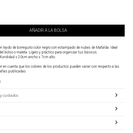
AÑADIR A LA BOLSA
n tejido de borreguito color negro con estampado de nubes de Mafalda. Ideal
 del bolso o maleta. Ligero y práctico para organizar tus básicos.
fundidad x 20cm ancho x 7cm alto.
r en cuenta que los colores de los productos pueden variar con respecto a las
afías publicadas
4
y cuidados