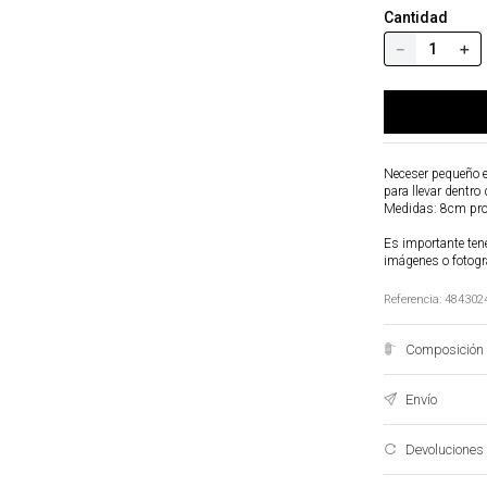
Cantidad
－
＋
Neceser pequeño e
para llevar dentro
Medidas: 8cm pro
Es importante tene
imágenes o fotogr
Referencia
:
484302
Composición 
Envío
Devoluciones