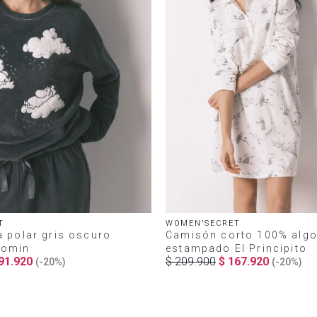
T
WOMEN'SECRET
a polar gris oscuro
Camisón corto 100% alg
oomin
estampado El Principito
91
.
920
$
209
.
900
$
167
.
920
(-
20%
)
(-
20%
)