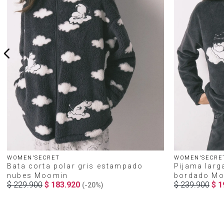
WOMEN'SECRET
WOMEN'SECRE
Bata corta polar gris estampado
Pijama larg
nubes Moomin
bordado M
$
229
.
900
$
183
.
920
$
239
.
900
$
1
(-
20%
)