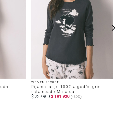
WOMEN'SECRET
odón
Pijama largo 100% algodón gris
estampado Mafalda
$
239
.
900
$
191
.
920
(-
20%
)