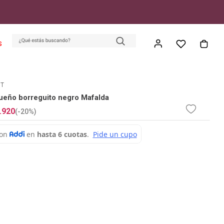
S
ET
eño borreguito negro Mafalda
.
920
(-
20%
)