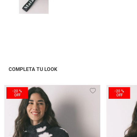
COMPLETA TU LOOK
-
20 %
-
20 %