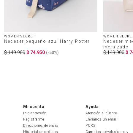
WOMEN'SECRET
WOMEN'SECRE
Neceser pequeño azul Harry Potter
Neceser med
metaizado
$
149
.
900
$
74
.
950
$
149
.
900
$
7
(-
50%
)
Mi cuenta
Ayuda
Iniciar sesión
Atención al cliente
Registrarme
Envíanos un email
Direcciones de envio
PQRS
Historial de pedidos
Cambios, devoluciones y 