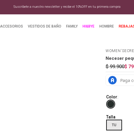
Suscríbete a nuestro newsletter y recibe el 10%OFF en tu primera compra
ACCESORIOS
VESTIDOS DE BAÑO
FAMILY
HI&BYE
HOMBRE
REBAJA
WOMEN'SECR
Neceser pequ
$
99
.
900
$
79
Color
:
Talla
TU