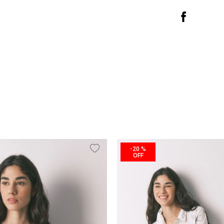
-
20 %