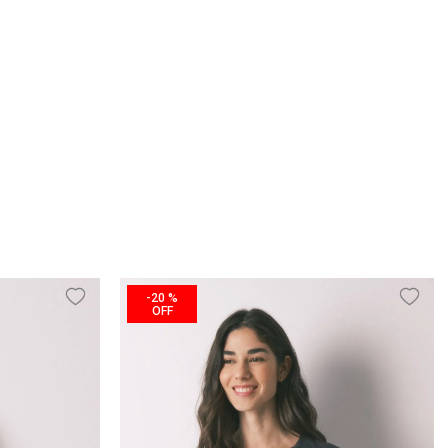
-
20 %