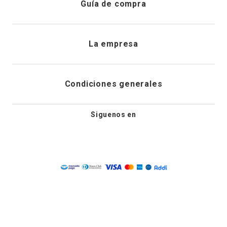
Guía de compra
Direcciones de envio
Envíanos un email
Preguntas frecuentes
La empresa
Historial de pedidos
PQRS
Cuidado de prendas
¿Quiénes somos?
Condiciones generales
Cambios, devoluciones y desistimiento
Editoriales
Tiendas
Siguenos en
Aviso legal
Guía de tallas
Newsletter
Condiciones generales de compra
Política de privacidad
Condiciones generales de promociones